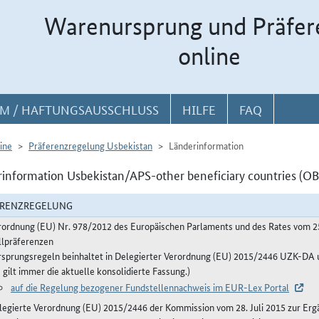
Warenursprung und Präfer
online
M / HAFTUNGSAUSSCHLUSS
HILFE
FAQ
ine
Präferenzregelung Usbekistan
Länderinformation
information Usbekistan/APS-other beneficiary countries (OB
ERENZREGELUNG
rordnung (EU) Nr. 978/2012 des Europäischen Parlaments und des Rates vom 2
llpräferenzen
rsprungsregeln beinhaltet in Delegierter Verordnung (EU) 2015/2446 UZK-D
 gilt immer die aktuelle konsolidierte Fassung.)
auf die Regelung bezogener Fundstellennachweis im EUR-Lex Portal
legierte Verordnung (EU) 2015/2446 der Kommission vom 28. Juli 2015 zur Erg