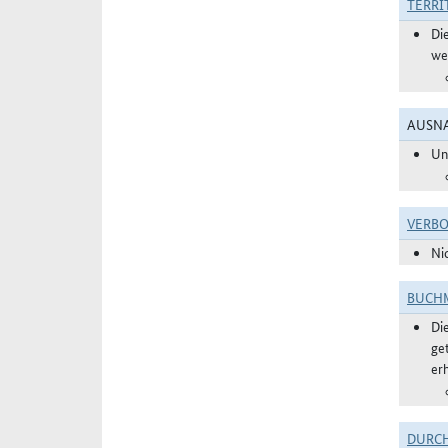
TERRI
Di
we
AUSNA
Un
VERBO
Ni
BUCHM
Di
ge
er
DURC