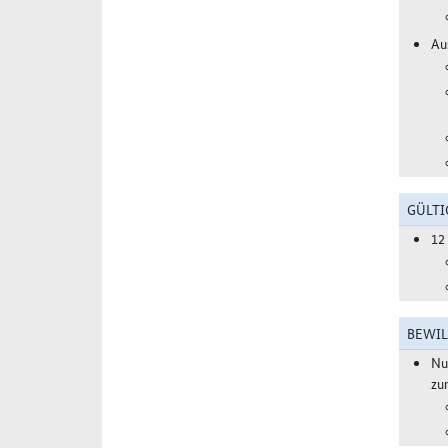
Au
GÜLTI
12
BEWIL
Nu
zu