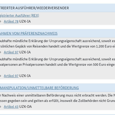
TRIERTER AUSFÜHRER/WIEDERVERSENDER
gistrierter Ausführer (REX)
Artikel 78
UZK-IA
AHMEN VOM PRÄFERENZNACHWEIS
aubhafte mündliche Erklärung der Ursprungseigenschaft ausreichend, soweit 
rsönlichen Gepäck von Reisenden handelt und die Wertgrenze von 1.200 Euro ei
Artikel 97
UZK-IA
aubhafte mündliche Erklärung der Ursprungseigenschaft ausreichend, soweit e
ivatpersonen an Privatpersonen handelt und die Wertgrenze von 500 Euro einge
Artikel 97
UZK-IA
TMANIPULATION/UNMITTELBARE BEFÖRDERUNG
r Nachweis einer unmittelbaren Beförderung muss nicht erbracht werden. Die 
ssen gegeben sein und gelten als erfüllt, insoweit die Zollbehörden nicht Gru
Artikel 43
UZK-DA