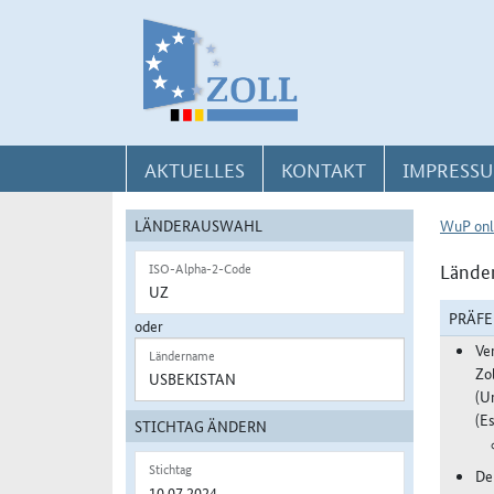
Direkt zur Navigation für Kontakt, Impressum, Aktuelles, Hilfe und FAQ
Direkt zur Länderauswahl und WuP-Navigation
Direkt zum Inhalt
AKTUELLES
KONTAKT
IMPRESSU
LÄNDERAUSWAHL
WuP onl
Länder
ISO-Alpha-2-Code
PRÄF
oder
Ve
Ländername
Zo
(U
(Es
STICHTAG ÄNDERN
Stichtag
De