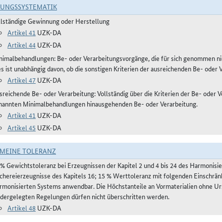
RUNGSSYSTEMATIK
llständige Gewinnung oder Herstellung
Artikel 41
UZK-DA
Artikel 44
UZK-DA
nimalbehandlungen: Be- oder Verarbeitungsvorgänge, die für sich genommen ni
es ist unabhängig davon, ob die sonstigen Kriterien der ausreichenden Be- oder 
Artikel 47
UZK-DA
reichende Be- oder Verarbeitung: Vollständig über die Kriterien der Be- oder Ve
nannten Minimalbehandlungen hinausgehenden Be- oder Verarbeitung.
Artikel 41
UZK-DA
Artikel 45
UZK-DA
MEINE TOLERANZ
 % Gewichtstoleranz bei Erzeugnissen der Kapitel 2 und 4 bis 24 des Harmonis
schereierzeugnisse des Kapitels 16; 15 % Werttoleranz mit folgenden Einschrän
rmonisierten Systems anwendbar. Die Höchstanteile an Vormaterialien ohne Urs
edergelegten Regelungen dürfen nicht überschritten werden.
Artikel 48
UZK-DA