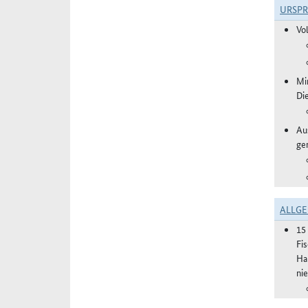
URSP
Vo
Mi
Di
Aus
ge
ALLGE
15
Fi
Ha
ni