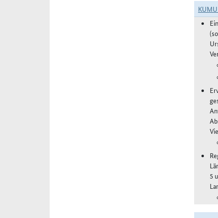
KUMU
Ei
(s
Ur
Ve
Er
ge
An
Ab
Vi
Re
Lä
5 
La