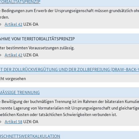
TORIALITÄTSPRINZIP
e Bedingungen zum Erwerb der Ursprungseigenschaft müssen grundsätzlich ohne
rden.
Artikel 42
UZK-DA
HME VOM TERRITORIALITÄTSPRINZIP
ter bestimmten Voraussetzungen zulässig.
Artikel 42
UZK-DA
T DER ZOLLRÜCKVERGÜTUNG UND DER ZOLLBEFREIUNG (DRAW-BACK-
cht vorgesehen
ÄSSIGE TRENNUNG
e Bewilligung der buchmäßigen Trennung ist im Rahmen der bilateralen Kumulier
trennte Lagerung von Vormaterialien mit Ursprungseigenschaft und gleichartig
heblichen Kosten oder tatsächlichen Schwierigkeiten verbunden ist.
Artikel 58
UZK-DA
HSCHNITTSWERTKALKULATION