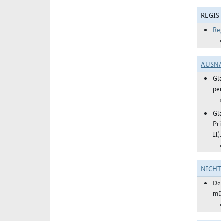
REGIS
Re
AUSN
Gl
pe
Gl
Pr
II).
NICH
De
mü