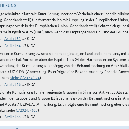
LIERUNG
ngeschränkte bilaterale Kumulierung unter dem Vorbehalt einer über die Mini
og. Geberlandanteil) für Vormaterialien mit Ursprung in der Europäischen Union,
sprungserwerb in der Europäischen Union (Geberlandanteil) richtet sich grunds
rarbeitungsliste APS (OBC), auch wenn das Empfängerland ein Land der Gruppe 
Artikel 53
UZK-DA
Artikel 54
UZK-DA
weiterte Kumulierung zwischen einem begünstigten Land und einem Land, mit
schlossen hat. Vormaterialien der Kapitel 1 bis 24 des Harmonisierten Systems
wendung der Kumulierung ist abhängig von der Bekanntmachung im Amtsblatt de
satz 3 UZK-DA. (Anmerkung: Es erfolgte eine Bekanntmachung über die Anwe
etnam,
siehe C/2023/174
)
Artikel 56
UZK-DA
gionale Kumulierung für vier regionale Gruppen im Sinne von Artikel 55 Absa
ndern der Gruppe I und Gruppe III ist abhängig von der Bekanntmachung im Amts
und Absatz 7 UZK-DA. (Anmerkung: Es erfolgte eine Bekanntmachung über die
nka, siehe
C/2024/4627
)
Artikel 55
UZK-DA