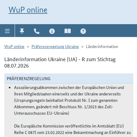
Direkt zur Navigation für Kontakt, Impressum, Aktuelles, Hilfe und FAQ
WuP-Navigation öffnen
Direkt zum Inhalt
WuP online
WuP online
Präferenzregelung Ukraine
Länderinformation
Länderinformation Ukraine (UA) - R zum Stichtag
08.07.2026
PRÄFERENZREGELUNG
Assoziierungsabkommen zwischen der Europäischen Union und
ihren Mitgliedstaaten einerseits und der Ukraine andererseits
(Ursprungsregeln beinhaltet Protokoll Nr. I zum genannten
Abkommen, geändert mit Beschluss Nr. 1/2023 des Zoll-
Unterausschusses EU-Ukraine)
Die Europäische Kommission veröffentlichte im Amtsblatt (EU)
Reihe C 087I vom 23.02.2022 eine Bekanntmachung an Einführer zu