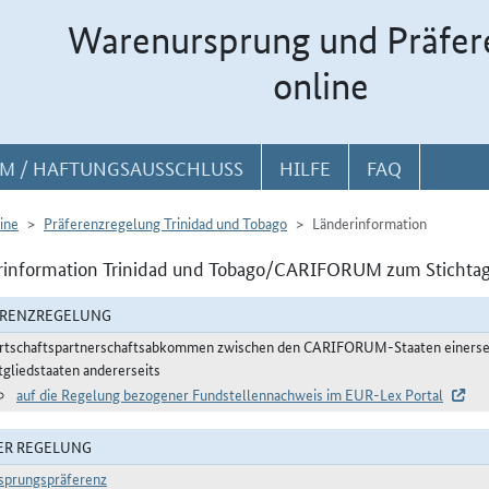
Warenursprung und Präfer
online
M / HAFTUNGSAUSSCHLUSS
HILFE
FAQ
ine
Präferenzregelung Trinidad und Tobago
Länderinformation
rinformation Trinidad und Tobago/CARIFORUM zum Stichtag
ERENZREGELUNG
rtschaftspartnerschaftsabkommen zwischen den CARIFORUM-Staaten einerseit
tgliedstaaten andererseits
auf die Regelung bezogener Fundstellennachweis im EUR-Lex Portal
ER REGELUNG
sprungspräferenz