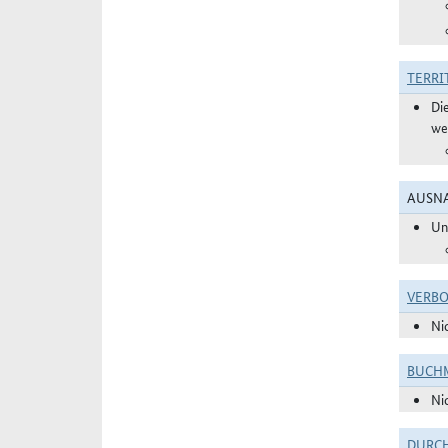
TERRI
Di
we
AUSNA
Un
VERBO
Ni
BUCHM
Ni
DURC