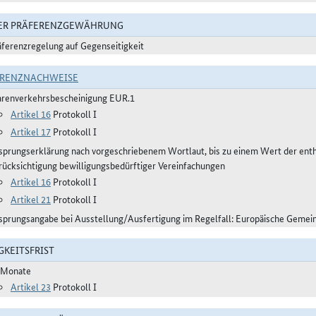
DER PRÄFERENZGEWÄHRUNG
äferenzregelung auf Gegenseitigkeit
ERENZNACHWEISE
renverkehrsbescheinigung EUR.1
Artikel 16
Protokoll I
Artikel 17
Protokoll I
sprungserklärung nach vorgeschriebenem Wortlaut, bis zu einem Wert der ent
rücksichtigung bewilligungsbedürftiger Vereinfachungen
Artikel 16
Protokoll I
Artikel 21
Protokoll I
sprungsangabe bei Ausstellung/Ausfertigung im Regelfall: Europäische Gemei
GKEITSFRIST
 Monate
Artikel 23
Protokoll I