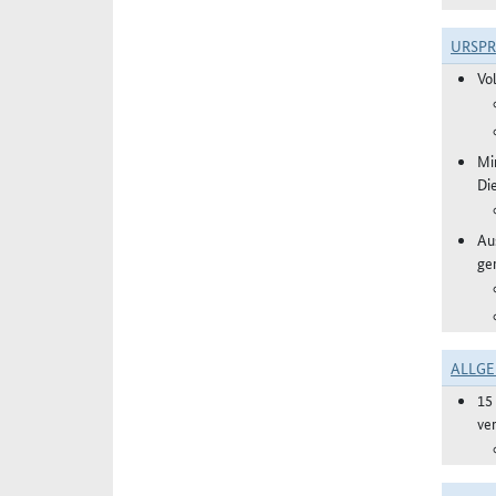
URSP
Vo
Mi
Di
Aus
ge
ALLGE
15
ve