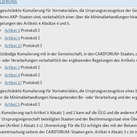
LIERUNG
ngeschränkte Kumulierung für Vormaterialien, die Ursprungserzeugnisse der 
deren AKP-Staaten sind, vorbehaltlich einer über die Minimalbehandlungen hi
gelungen des Artikels 4 Absätze 4 und 5.
Artikel 3
Protokoll I
Artikel 4
Protokoll I
Artikel 27
Protokoll I
llständige Kumulierung mit in der Gemeinschaft, in den CARIFORUM-Staaten
- oder Verarbeitungen vorbehaltlich der ergänzenden Regelungen des Artikels 4
Artikel 3
Protokoll I
Artikel 4
Protokoll I
Artikel 27
Protokoll I
ngeschränkte Kumulierung für Vormaterialien, die Ursprungserzeugnisse eines b
er die Minimalbehandlungen hinausgehenden Be- oder Verarbeitung und der erg
Artikel 5
Protokoll I
e Kumulierung nach Artikel 3 Absatz 1 und 2 kann auf die ÜLG und die andere
r Ursprungseigenschaft beteiligten Staaten und der Bestimmungsstaat eine Ü
ben (Artikel 3 Absatz 3 c). (Anmerkung: Für die EU erfolgte dies mit der Bek
kanntmachung seitens der CARIFORUM-Staaten gem. Artikel 4 Absatz 3 c ist n