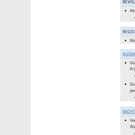
BEWIL
Ab
REGIS
Ni
AUSN
Gl
Pr
Gl
pe
NICH
Vo
Wa