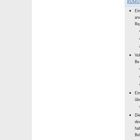
KUMU
Ei
an
Re
Vo
Be
Ei
üb
Di
de
ha
Be