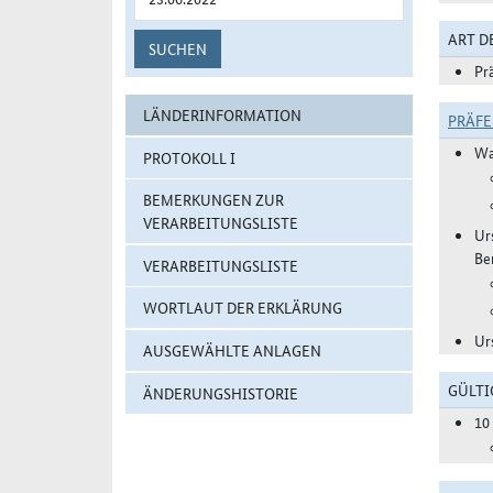
ART 
SUCHEN
Pr
LÄNDERINFORMATION
PRÄF
Wa
PROTOKOLL I
BEMERKUNGEN ZUR
VERARBEITUNGSLISTE
Ur
Be
VERARBEITUNGSLISTE
WORTLAUT DER ERKLÄRUNG
Ur
AUSGEWÄHLTE ANLAGEN
GÜLTI
ÄNDERUNGSHISTORIE
10