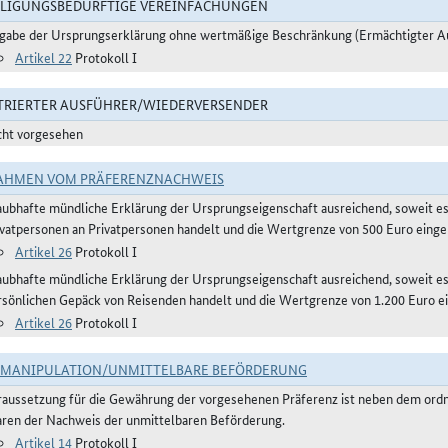
LIGUNGSBEDÜRFTIGE VEREINFACHUNGEN
gabe der Ursprungserklärung ohne wertmäßige Beschränkung (Ermächtigter A
Artikel 22
Protokoll I
TRIERTER AUSFÜHRER/WIEDERVERSENDER
cht vorgesehen
AHMEN VOM PRÄFERENZNACHWEIS
aubhafte mündliche Erklärung der Ursprungseigenschaft ausreichend, soweit e
ivatpersonen an Privatpersonen handelt und die Wertgrenze von 500 Euro eingeh
Artikel 26
Protokoll I
aubhafte mündliche Erklärung der Ursprungseigenschaft ausreichend, soweit 
rsönlichen Gepäck von Reisenden handelt und die Wertgrenze von 1.200 Euro ei
Artikel 26
Protokoll I
TMANIPULATION/UNMITTELBARE BEFÖRDERUNG
raussetzung für die Gewährung der vorgesehenen Präferenz ist neben dem or
ren der Nachweis der unmittelbaren Beförderung.
Artikel 14
Protokoll I