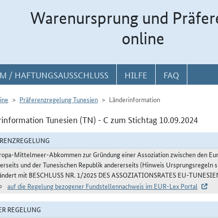
Warenursprung und Präfer
online
M / HAFTUNGSAUSSCHLUSS
HILFE
FAQ
ine
Präferenzregelung Tunesien
Länderinformation
information Tunesien (TN) - C zum Stichtag 10.09.2024
ERENZREGELUNG
ropa-Mittelmeer-Abkommen zur Gründung einer Assoziation zwischen den Euro
nerseits und der Tunesischen Republik andererseits (Hinweis Ursprungsregeln s
ändert mit BESCHLUSS NR. 1/2025 DES ASSOZIATIONSRATES EU-TUNESIEN v
auf die Regelung bezogener Fundstellennachweis im EUR-Lex Portal
ER REGELUNG