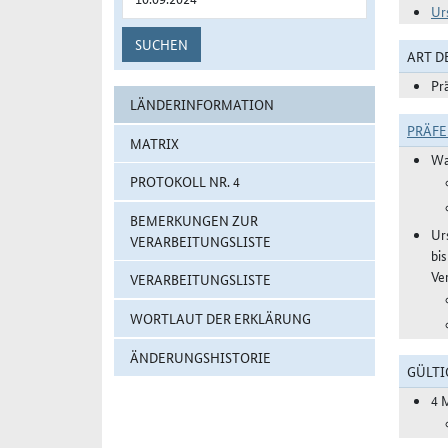
Ur
SUCHEN
ART 
Pr
LÄNDERINFORMATION
PRÄF
MATRIX
Wa
PROTOKOLL NR. 4
BEMERKUNGEN ZUR
Ur
VERARBEITUNGSLISTE
bi
Ve
VERARBEITUNGSLISTE
WORTLAUT DER ERKLÄRUNG
ÄNDERUNGSHISTORIE
GÜLTI
4 