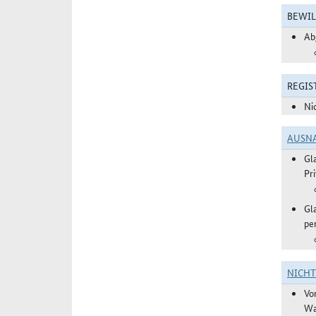
BEWIL
Ab
REGIS
Ni
AUSN
Gl
Pr
Gl
pe
NICH
Vo
Wa