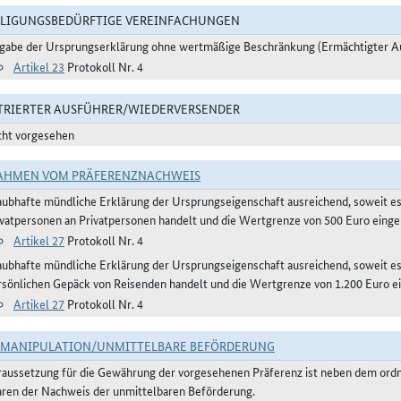
LIGUNGSBEDÜRFTIGE VEREINFACHUNGEN
gabe der Ursprungserklärung ohne wertmäßige Beschränkung (Ermächtigter A
Artikel 23
Protokoll Nr. 4
TRIERTER AUSFÜHRER/WIEDERVERSENDER
cht vorgesehen
AHMEN VOM PRÄFERENZNACHWEIS
aubhafte mündliche Erklärung der Ursprungseigenschaft ausreichend, soweit e
ivatpersonen an Privatpersonen handelt und die Wertgrenze von 500 Euro eingeh
Artikel 27
Protokoll Nr. 4
aubhafte mündliche Erklärung der Ursprungseigenschaft ausreichend, soweit 
rsönlichen Gepäck von Reisenden handelt und die Wertgrenze von 1.200 Euro ei
Artikel 27
Protokoll Nr. 4
TMANIPULATION/UNMITTELBARE BEFÖRDERUNG
raussetzung für die Gewährung der vorgesehenen Präferenz ist neben dem or
ren der Nachweis der unmittelbaren Beförderung.