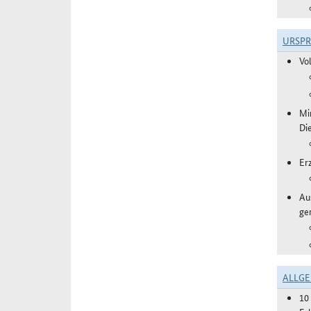
URSP
Vo
Mi
Di
Er
Aus
ge
ALLGE
10