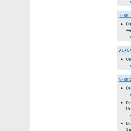
TERRI
Di
we
AUSNA
Un
VERBO
Da
Da
Ur
Da
3 