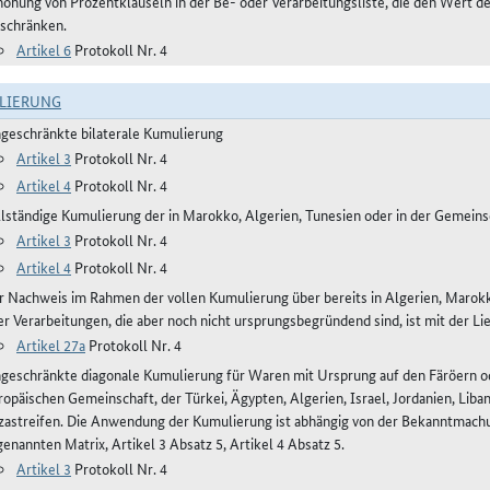
höhung von Prozentklauseln in der Be- oder Verarbeitungsliste, die den Wert 
nschränken.
Artikel 6
Protokoll Nr. 4
LIERUNG
ngeschränkte bilaterale Kumulierung
Artikel 3
Protokoll Nr. 4
Artikel 4
Protokoll Nr. 4
llständige Kumulierung der in Marokko, Algerien, Tunesien oder in der Gemei
Artikel 3
Protokoll Nr. 4
Artikel 4
Protokoll Nr. 4
r Nachweis im Rahmen der vollen Kumulierung über bereits in Algerien, Maro
er Verarbeitungen, die aber noch nicht ursprungsbegründend sind, ist mit der Li
Artikel 27a
Protokoll Nr. 4
ngeschränkte diagonale Kumulierung für Waren mit Ursprung auf den Färöern ode
ropäischen Gemeinschaft, der Türkei, Ägypten, Algerien, Israel, Jordanien, Lib
zastreifen. Die Anwendung der Kumulierung ist abhängig von der Bekanntmachun
enannten Matrix, Artikel 3 Absatz 5, Artikel 4 Absatz 5.
Artikel 3
Protokoll Nr. 4