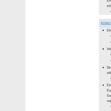
Er
ei
KUMU
Ei
Vo
De
od
Ei
Eu
Ga
sog