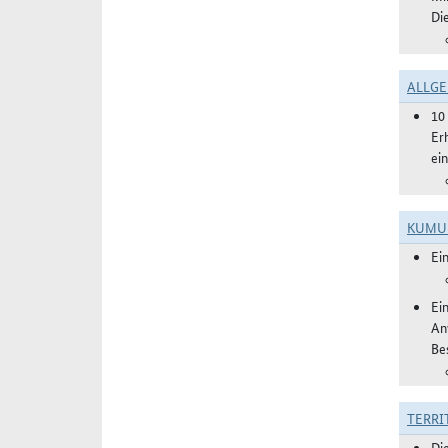
Di
ALLGE
10
Er
ei
KUMU
Ei
Ei
An
Be
TERRI
Di