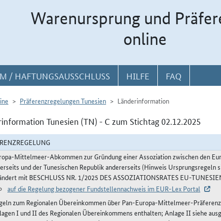
Warenursprung und Präfer
online
M / HAFTUNGSAUSSCHLUSS
HILFE
FAQ
ine
Präferenzregelungen Tunesien
Länderinformation
information Tunesien (TN) - C zum Stichtag 02.12.2025
ERENZREGELUNG
ropa-Mittelmeer-Abkommen zur Gründung einer Assoziation zwischen den Euro
nerseits und der Tunesischen Republik andererseits (Hinweis Ursprungsregeln s
ändert mit BESCHLUSS NR. 1/2025 DES ASSOZIATIONSRATES EU-TUNESIEN v
auf die Regelung bezogener Fundstellennachweis im EUR-Lex Portal
geln zum Regionalen Übereinkommen über Pan-Europa-Mittelmeer-Präferenzur
lagen I und II des Regionalen Übereinkommens enthalten; Anlage II siehe ausge