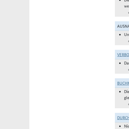
we
AUSNA
Un
VERBO
Da
BUCHM
Di
gl
DURC
Ni