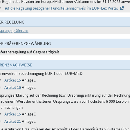
n Regeln des Revidierten Europa-Mittelmeer-Abkommens bis 31.12.2025 anwe
auf die Regelung bezogener Fundstellennachweis im EUR-Lex Portal
ER REGELUNG
sprungspräferenz
DER PRÄFERENZGEWÄHRUNG
äferenzregelung auf Gegenseitigkeit
ERENZNACHWEISE
renverkehrsbescheinigung EUR.1 oder EUR-MED
Artikel 15
Anlage I
Artikel 16
Anlage I
sprungserklärung auf der Rechnung bzw. Ursprungserklärung auf der Rechnun
s zu einem Wert der enthaltenen Ursprungswaren von höchstens 6 000 Euro ohn
reinfachungen
Artikel 15
Anlage I
Artikel 21
Anlage I
i Ausfuhr von Erzeugnissen des Abschnitt XI des Harmonisierten Systems (Spinn