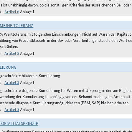
es ist unabhängig davon, ob die sonsti-gen Kriterien der ausreichenden Be- oder
Artikel 6
Anlage I
MEINE TOLERANZ
 % Werttoleranz mit folgenden Einschränkungen: Nicht auf Waren der Kapitel 
höhung von Prozentklauseln in der Be- oder Verarbeitungsliste, die den Wert 
nschränken.
Artikel 5
Anlage I
LIERUNG
ngeschränkte bilaterale Kumulierung
Artikel 3
Anlage I
ngeschränkte diagonale Kumulierung für Waren mit Ursprung in den am Regio
wendung der Kumulierung ist abhängig von der Bekanntmachung im Amtsblatt der
stehende diagonale Kumulierungsmöglichkeiten (PEM, SAP) bleiben erhalten.
Artikel 3
Anlage I
TORIALITÄTSPRINZIP
e Bedingungen zum Erwerb der Ursprungseigenschaft müssen grundsätzlich ohne