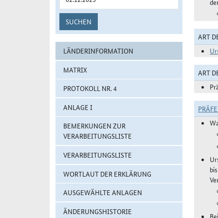
de
SUCHEN
ART D
LÄNDERINFORMATION
Ur
MATRIX
ART 
Pr
PROTOKOLL NR. 4
ANLAGE I
PRÄF
Wa
BEMERKUNGEN ZUR
VERARBEITUNGSLISTE
VERARBEITUNGSLISTE
Ur
bi
WORTLAUT DER ERKLÄRUNG
Ve
AUSGEWÄHLTE ANLAGEN
ÄNDERUNGSHISTORIE
Be