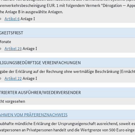
renverkehrsbescheinigung EUR. 1 mit folgendem Vermerk "Dérogation — Appen
ehe Anlage B in ausgewählte Anlagen.
Artikel 6
Anlage I
GKEITSFRIST
Monate
Artikel 23
Anlage I
LIGUNGSBEDÜRFTIGE VEREINFACHUNGEN
gabe der Erklärung auf der Rechnung ohne wertmäßige Beschränkung (Ermächt
Artikel 22
Anlage I
TRIERTER AUSFÜHRER/WIEDERVERSENDER
cht vorgesehen
AHMEN VOM PRÄFERENZNACHWEIS
aubhafte mündliche Erklärung der Ursprungseigenschaft ausreichend, soweit e
ivatpersonen an Privatpersonen handelt und die Wertgrenze von 500 Euro eingeh