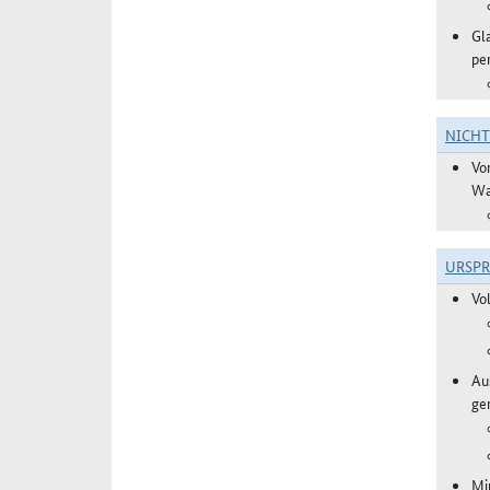
Gl
pe
NICH
Vo
Wa
URSP
Vo
Aus
ge
Mi