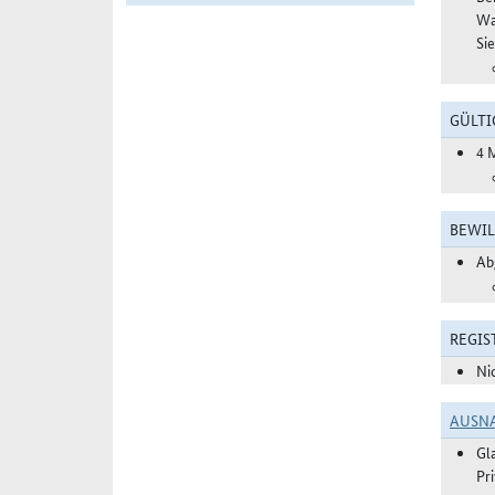
Wa
Si
GÜLTI
4 
BEWIL
Ab
REGIS
Ni
AUSN
Gl
Pr