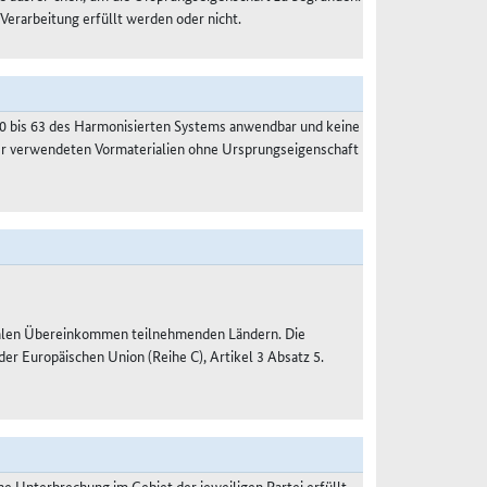
 Verarbeitung erfüllt werden oder nicht.
50 bis 63 des Harmonisierten Systems anwendbar und keine
der verwendeten Vormaterialien ohne Ursprungseigenschaft
nalen Übereinkommen teilnehmenden Ländern. Die
 Europäischen Union (Reihe C), Artikel 3 Absatz 5.
 Unterbrechung im Gebiet der jeweiligen Partei erfüllt