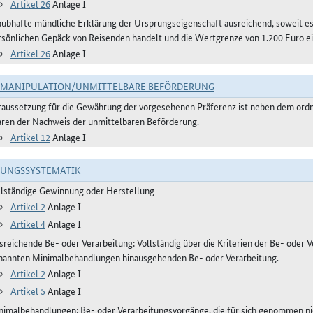
Artikel 26
Anlage I
aubhafte mündliche Erklärung der Ursprungseigenschaft ausreichend, soweit 
rsönlichen Gepäck von Reisenden handelt und die Wertgrenze von 1.200 Euro ei
Artikel 26
Anlage I
TMANIPULATION/UNMITTELBARE BEFÖRDERUNG
raussetzung für die Gewährung der vorgesehenen Präferenz ist neben dem or
ren der Nachweis der unmittelbaren Beförderung.
Artikel 12
Anlage I
RUNGSSYSTEMATIK
llständige Gewinnung oder Herstellung
Artikel 2
Anlage I
Artikel 4
Anlage I
reichende Be- oder Verarbeitung: Vollständig über die Kriterien der Be- oder Ve
nannten Minimalbehandlungen hinausgehenden Be- oder Verarbeitung.
Artikel 2
Anlage I
Artikel 5
Anlage I
nimalbehandlungen: Be- oder Verarbeitungsvorgänge, die für sich genommen ni