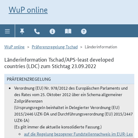
Direkt zur Navigation für Kontakt, Impressum, Aktuelles, Hilfe und FAQ
WuP-Navigation öffnen
Direkt zum Inhalt
WuP online
WuP online
Präferenzregelung Tschad
Länderinformation
Länderinformation Tschad/APS-least developed
countries (LDC) zum Stichtag 23.09.2022
PRÄFERENZREGELUNG
Verordnung (EU) Nr. 978/2012 des Europäischen Parlaments und
des Rates vom 25. Oktober 2012 über ein Schema allgemeiner
Zollpräferenzen
(Ursprungsregeln beinhaltet in Delegierter Verordnung (EU)
2015/2446 UZK-DA und Durchführungsverordnung (EU) 2015/2447
UZK-IA)
(Es gilt immer die aktuelle konsolidierte Fassung.)
auf die Regelung bezogener Fundstellennachweis im EUR-Lex