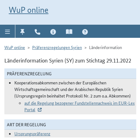
Direkt zur Navigation für Kontakt, Impressum, Aktuelles, Hilfe und FAQ
WuP-Navigation öffnen
Direkt zum Inhalt
WuP online
WuP online
Präferenzregelungen Syrien
Länderinformation
Länderinformation Syrien (SY) zum Stichtag 29.11.2022
PRÄFERENZREGELUNG
Kooperationsabkommen zwischen der Europäischen
Wirtschaftsgemeinschaft und der Arabischen Republik Syrien
(Ursprungsregeln beinhaltet Protokoll Nr. 2 zum o.a. Abkommen)
auf die Regelung bezogener Fundstellennachweis im EUR-Lex
Portal
ART DER REGELUNG
Ursprungspräferenz