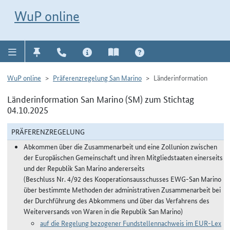
Direkt zur Navigation für Kontakt, Impressum, Aktuelles, Hilfe und FAQ
WuP-Navigation öffnen
Direkt zum Inhalt
WuP online
WuP online
Präferenzregelung San Marino
Länderinformation
Länderinformation San Marino (SM) zum Stichtag
04.10.2025
PRÄFERENZREGELUNG
Abkommen über die Zusammenarbeit und eine Zollunion zwischen
der Europäischen Gemeinschaft und ihren Mitgliedstaaten einerseits
und der Republik San Marino andererseits
(Beschluss Nr. 4/92 des Kooperationsausschusses EWG-San Marino
über bestimmte Methoden der administrativen Zusammenarbeit bei
der Durchführung des Abkommens und über das Verfahrens des
Weiterversands von Waren in die Republik San Marino)
auf die Regelung bezogener Fundstellennachweis im EUR-Lex