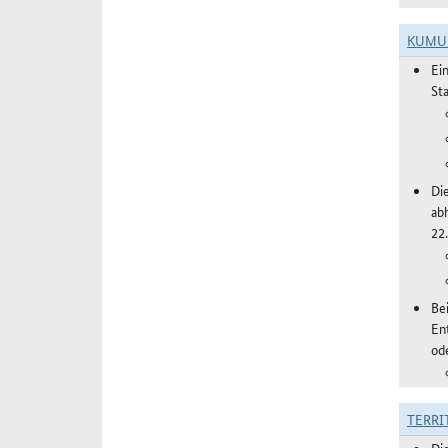
KUMU
Ei
St
Di
ab
22
Be
En
od
TERRI