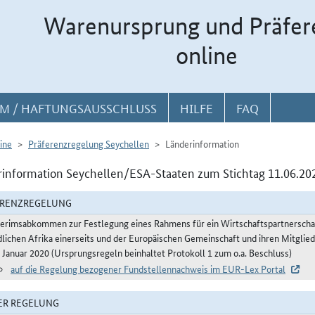
Warenursprung und Präfer
online
M / HAFTUNGSAUSSCHLUSS
HILFE
FAQ
ine
Präferenzregelung Seychellen
Länderinformation
information Seychellen/ESA-Staaten zum Stichtag 11.06.20
ERENZREGELUNG
terimsabkommen zur Festlegung eines Rahmens für ein Wirtschaftspartnerscha
dlichen Afrika einerseits und der Europäischen Gemeinschaft und ihren Mitglie
. Januar 2020 (Ursprungsregeln beinhaltet Protokoll 1 zum o.a. Beschluss)
auf die Regelung bezogener Fundstellennachweis im EUR-Lex Portal
ER REGELUNG