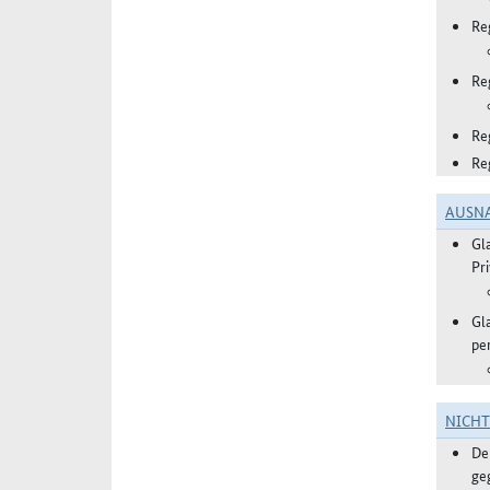
Re
Re
Re
Re
AUSN
Gl
Pr
Gl
pe
NICH
De
ge