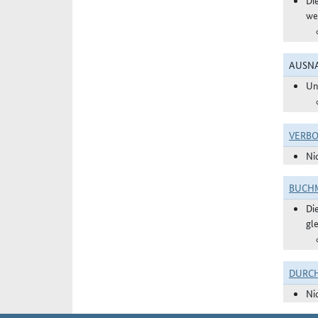
Di
we
AUSNA
Un
VERBO
Ni
BUCHM
Di
gl
DURC
Ni