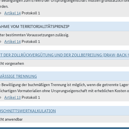
e Bedingungen zum Erwerb der Ursprungseigenschaft müssen grundsätzlich ohne
rden.
Artikel 14
Protokoll 1
HME VOM TERRITORIALITÄTSPRINZIP
ter bestimmten Voraussetzungen zulässig.
Artikel 14
Protokoll 1
T DER ZOLLRÜCKVERGÜTUNG UND DER ZOLLBEFREIUNG (DRAW-BACK-
cht vorgesehen
ÄSSIGE TRENNUNG
e Bewilligung der buchmäßigen Trennung ist möglich, wenn die getrennte Lager
eichartigen Vormaterialien ohne Ursprungseigenschaft mit erheblichen Kosten o
Artikel 13
Protokoll 1
HSCHNITTSWERTKALKULATION
cht anwendbar