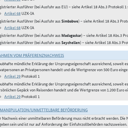
gistrierter Ausführer (bei Ausfuhr aus EU) – siehe Artikel 18 Abs.3 Protokoll 1
Artikel 68
UZK-IA
gistrierter Ausführer (bei Ausfuhr aus
Simbabwe
) – siehe Artikel 18 Abs.3 Pro
Artikel 68
UZK-IA
gistrierter Ausführer (bei Ausfuhr aus
Madagaskar
) – siehe Artikel 18 Abs.3 P
gistrierter Ausführer (bei Ausfuhr aus
Seychellen
) – siehe Artikel 18 Abs.3 Pr
AHMEN VOM PRÄFERENZNACHWEIS
aubhafte mündliche Erklärung der Ursprungseigenschaft ausreichend, soweit e
ivatpersonen an Privatpersonen handelt und die Wertgrenze von 500 Euro eingeh
Artikel 29
Protokoll 1
aubhafte mündliche Erklärung der Ursprungseigenschaft ausreichend, soweit 
rsönlichen Gepäck von Reisenden handelt und die Wertgrenze von 1.200 Euro ei
Artikel 29
Protokoll 1
TMANIPULATION/UNMITTELBARE BEFÖRDERUNG
r Nachweis einer unmittelbaren Beförderung muss nicht erbracht werden. Die 
geben sein und ist nur auf Anforderung der Einfuhrzollbehörden nachzuweisen.