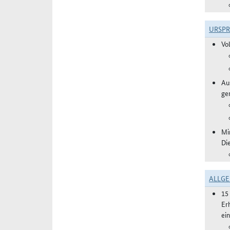
URSP
Vo
Aus
ge
Mi
Di
ALLGE
15
Er
ei