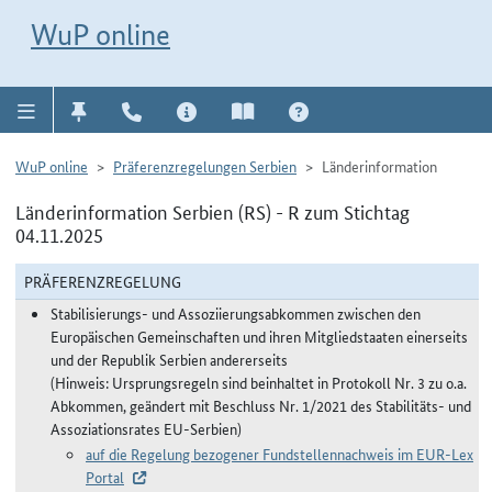
Direkt zur Navigation für Kontakt, Impressum, Aktuelles, Hilfe und FAQ
WuP-Navigation öffnen
Direkt zum Inhalt
WuP online
WuP online
Präferenzregelungen Serbien
Länderinformation
Länderinformation Serbien (RS) - R zum Stichtag
04.11.2025
PRÄFERENZREGELUNG
Stabilisierungs- und Assoziierungsabkommen zwischen den
Europäischen Gemeinschaften und ihren Mitgliedstaaten einerseits
und der Republik Serbien andererseits
(Hinweis: Ursprungsregeln sind beinhaltet in Protokoll Nr. 3 zu o.a.
Abkommen, geändert mit Beschluss Nr. 1/2021 des Stabilitäts- und
Assoziationsrates EU-Serbien)
auf die Regelung bezogener Fundstellennachweis im EUR-Lex
Portal