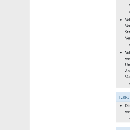
Vo
Ve
St
Ver
Vo
we
Un
An
"A
TERRI
Di
we