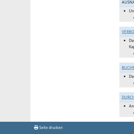
AUSNA
Un
VERBO
Da
Ka
BUCHM
Da
DURC
An
Seite drucken