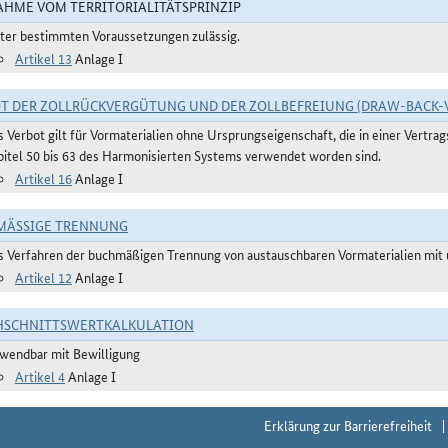
HME VOM TERRITORIALITÄTSPRINZIP
ter bestimmten Voraussetzungen zulässig.
Artikel 13
Anlage I
T DER ZOLLRÜCKVERGÜTUNG UND DER ZOLLBEFREIUNG (DRAW-BACK-
s Verbot gilt für Vormaterialien ohne Ursprungseigenschaft, die in einer Vertr
pitel 50 bis 63 des Harmonisierten Systems verwendet worden sind.
Artikel 16
Anlage I
ÄSSIGE TRENNUNG
s Verfahren der buchmäßigen Trennung von austauschbaren Vormaterialien mit u
Artikel 12
Anlage I
HSCHNITTSWERTKALKULATION
wendbar mit Bewilligung
Artikel 4
Anlage I
Erklärung zur Barrierefreiheit