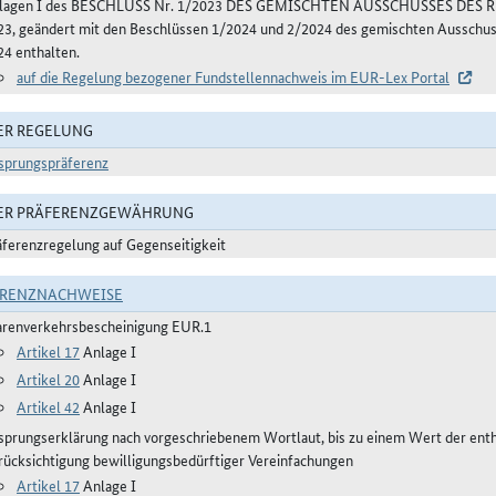
lagen I des BESCHLUSS Nr. 1/2023 DES GEMISCHTEN AUSSCHUSSES DE
23, geändert mit den Beschlüssen 1/2024 und 2/2024 des gemischten Aussch
24 enthalten.
auf die Regelung bezogener Fundstellennachweis im EUR-Lex Portal
ER REGELUNG
sprungspräferenz
DER PRÄFERENZGEWÄHRUNG
äferenzregelung auf Gegenseitigkeit
ERENZNACHWEISE
renverkehrsbescheinigung EUR.1
Artikel 17
Anlage I
Artikel 20
Anlage I
Artikel 42
Anlage I
sprungserklärung nach vorgeschriebenem Wortlaut, bis zu einem Wert der ent
rücksichtigung bewilligungsbedürftiger Vereinfachungen
Artikel 17
Anlage I