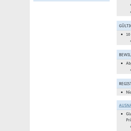
GÜLTI
10
BEWIL
Ab
REGIS
Ni
AUSN
Gl
Pr