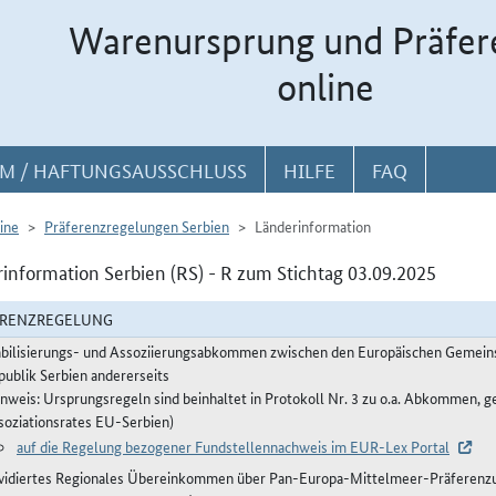
Warenursprung und Präfer
online
M / HAFTUNGSAUSSCHLUSS
HILFE
FAQ
ine
Präferenzregelungen Serbien
Länderinformation
information Serbien (RS) - R zum Stichtag 03.09.2025
ERENZREGELUNG
abilisierungs- und Assoziierungsabkommen zwischen den Europäischen Gemeinsc
publik Serbien andererseits
inweis: Ursprungsregeln sind beinhaltet in Protokoll Nr. 3 zu o.a. Abkommen, g
soziationsrates EU-Serbien)
auf die Regelung bezogener Fundstellennachweis im EUR-Lex Portal
vidiertes Regionales Übereinkommen über Pan-Europa-Mittelmeer-Präferenzur