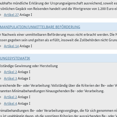
aubhafte mündliche Erklärung der Ursprungseigenschaft ausreichend, soweit 
rsönlichen Gepäck von Reisenden handelt und die Wertgrenze von 1.200 Euro ei
Artikel 27
Anlage I
TMANIPULATION/UNMITTELBARE BEFÖRDERUNG
r Nachweis einer unmittelbaren Beförderung muss nicht erbracht werden. Die 
ssen gegeben sein und gelten als erfüllt, insoweit die Zollbehörden nicht Gru
Artikel 14
Anlage I
RUNGSSYSTEMATIK
llständige Gewinnung oder Herstellung
Artikel 2
Anlage I
Artikel 3
Anlage I
reichende Be- oder Verarbeitung: Vollständig über die Kriterien der Be- oder Ve
nannten Minimalbehandlungen hinausgehenden Be- oder Verarbeitung.
Artikel 2
Anlage I
Artikel 4
Anlage I
nimalbehandlungen: Be- oder Verarbeitungsvorgänge, die für sich genommen ni
es ist unabhängig davon, ob die sonstigen Kriterien der ausreichenden Be- oder 