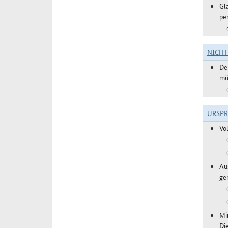
Gl
pe
NICH
De
mü
URSP
Vo
Aus
ge
Mi
Di