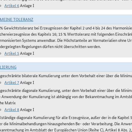
Artikel 6
Anlage I
MEINE TOLERANZ
 % Gewichtstoleranz bei Erzeugnissen der Kapitel 2 und 4 bis 24 des Harmonis
schereierzeugnisse des Kapitels 16; 15 % Werttoleranz mit folgenden Einschrän
rmonisierten Systems anwendbar. Die Höchstanteile an Vormaterialien ohne Urs
edergelegten Regelungen dürfen nicht überschritten werden.
Artikel 5
Anlage I
LIERUNG
ngeschränkte bilaterale Kumulierung unter dem Vorbehalt einer über die Mini
Artikel 7
Anlage I
ngeschränkte diagonale Kumulierung, unter dem Vorbehalt einer über die Mini
e Anwendung der Kumulierung ist abhängig von der Bekanntmachung im Amtsblatt
ehe Matrix
Artikel 8
Anlage I
lständige diagonale Kumulierung für alle Erzeugnisse, außer der in die Kapitel 
er die Minimalbehandlungen hinausgehenden Be- oder Verarbeitung. Die Anwen
kanntmachung im Amtsblatt der Europäischen Union (Reihe C), Artikel 8 Abs. 2,