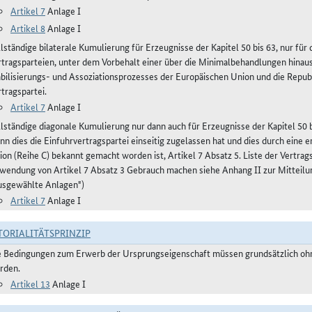
Artikel 7
Anlage I
Artikel 8
Anlage I
llständige bilaterale Kumulierung für Erzeugnisse der Kapitel 50 bis 63, nur fü
rtragsparteien, unter dem Vorbehalt einer über die Minimalbehandlungen hinau
abilisierungs- und Assoziationsprozesses der Europäischen Union und die Repub
tragspartei.
Artikel 7
Anlage I
llständige diagonale Kumulierung nur dann auch für Erzeugnisse der Kapitel 50 bi
nn dies die Einfuhrvertragspartei einseitig zugelassen hat und dies durch eine
ion (Reihe C) bekannt gemacht worden ist, Artikel 7 Absatz 5. Liste der Vertra
wendung von Artikel 7 Absatz 3 Gebrauch machen siehe Anhang II zur Mitteilu
usgewählte Anlagen")
Artikel 7
Anlage I
TORIALITÄTSPRINZIP
e Bedingungen zum Erwerb der Ursprungseigenschaft müssen grundsätzlich ohne
rden.
Artikel 13
Anlage I