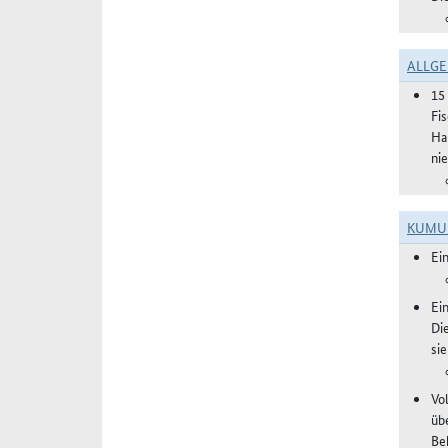
ALLGE
15
Fi
Ha
ni
KUMU
Ei
Ei
Di
si
Vol
üb
Be