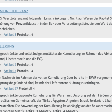
MEINE TOLERANZ
 % Werttoleranz mit folgenden Einschränkungen: Nicht auf Waren der Kapitel 
höhung von Prozentklauseln in der Be- oder Verarbeitungsliste, die den Wert 
nschränken.
Artikel 5
Protokoll 4
LIERUNG
ngeschränkte und vollständige, multilaterale Kumulierung im Rahmen des Ab
and, Liechtenstein und die EG).
Artikel 2
Protokoll 4
Artikel 3
Protokoll 4
r Nachweis im Rahmen der vollen Kumulierung über bereits im EWR vorgenomme
sprungsbegründend sind, ist mit der Lieferantenerklärung zu erbringen.
Artikel 27
Protokoll 4
ngeschränkte diagonale Kumulierung für Waren mit Ursprung auf den Färöern ode
ropäischen Gemeinschaft, der Türkei, Ägypten, Algerien, Israel, Jordanien, Lib
zastreifen. Die Anwendung der Kumulierung ist abhängig von der Bekanntmachun
enannten Matrix, Artikel 3 Absatz 5, Artikel 4 Absatz 5.