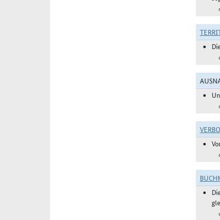
TERRI
Di
AUSNA
Un
VERBO
Vo
BUCHM
Di
gl