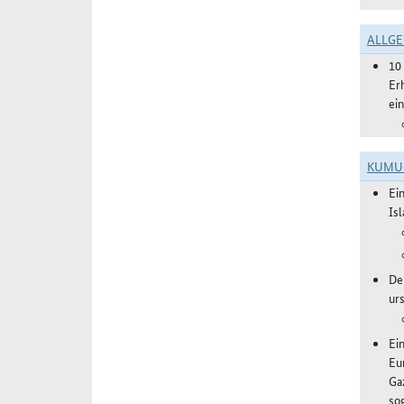
ALLGE
10
Er
ei
KUMU
Ei
Isl
De
ur
Ei
Eu
Ga
sog