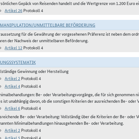
rsönlichen Gepäck von Reisenden handelt und die Wertgrenze von 1.200 Euro ei
Artikel 26
Protokoll 4
TMANIPULATION/UNMITTELBARE BEFÖRDERUNG
raussetzung für die Gewährung der vorgesehenen Präferenz ist neben dem or
ren der Nachweis der unmittelbaren Beförderung.
Artikel 12
Protokoll 4
RUNGSSYSTEMATIK
llständige Gewinnung oder Herstellung
Artikel 2
Protokoll 4
Artikel 4
Protokoll 4
nimalbehandlungen: Be- oder Verarbeitungsvorgänge, die für sich genommen ni
es ist unabhängig davon, ob die sonstigen Kriterien der ausreichenden Be- oder 
Artikel 6
Protokoll 4
reichende Be- oder Verarbeitung: Vollständig über die Kriterien der Be- oder Ve
nannten Minimalbehandlungen hinausgehenden Be- oder Verarbeitung.
Artikel 2
Protokoll 4
Artikel 5
Protokoll 4