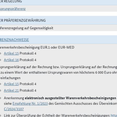
ER REGELUNG
sprungspräferenz
DER PRÄFERENZGEWÄHRUNG
äferenzregelung auf Gegenseitigkeit
ERENZNACHWEISE
renverkehrsbescheinigung EUR.1 oder EUR-MED
Artikel 15
Protokoll 4
Artikel 16
Protokoll 4
sprungserklärung auf der Rechnung bzw. Ursprungserklärung auf der Rechnun
s zu einem Wert der enthaltenen Ursprungswaren von höchstens 6 000 Euro ohn
reinfachungen
Artikel 15
Protokoll 4
Artikel 21
Protokoll 4
Anerkennung
elektronisch ausgestellter Warenverkehrsbescheinigungen
siehe
Empfehlung Nr. 1/2023
des Gemischten Ausschusses des Übereinko
C/2024/3107
Link zur Überprüfung der Echtheit der Warenverkehrsbescheinigungen:
http