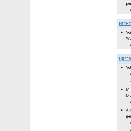
pe
NICH
Vo
Wa
URSP
Vo
Mi
Di
Aus
ge