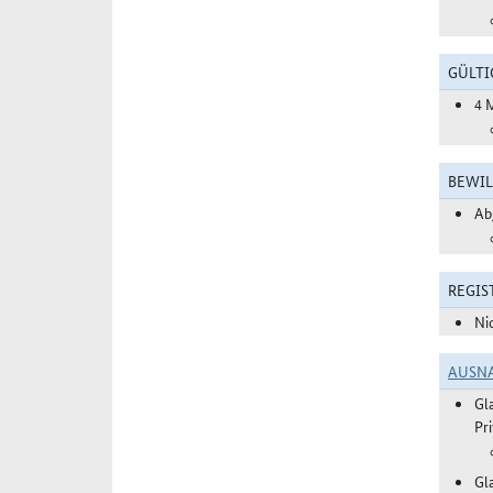
GÜLTI
4 
BEWIL
Ab
REGIS
Ni
AUSN
Gl
Pr
Gl