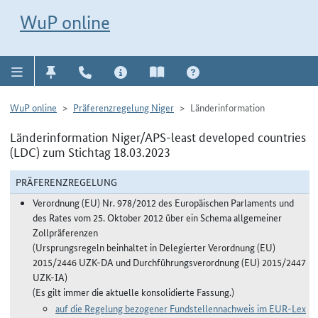
Direkt zur Navigation für Kontakt, Impressum, Aktuelles, Hilfe und FAQ
WuP-Navigation öffnen
Direkt zum Inhalt
WuP online
WuP online
Präferenzregelung Niger
Länderinformation
Länderinformation Niger/APS-least developed countries
(LDC) zum Stichtag 18.03.2023
PRÄFERENZREGELUNG
Verordnung (EU) Nr. 978/2012 des Europäischen Parlaments und
des Rates vom 25. Oktober 2012 über ein Schema allgemeiner
Zollpräferenzen
(Ursprungsregeln beinhaltet in Delegierter Verordnung (EU)
2015/2446 UZK-DA und Durchführungsverordnung (EU) 2015/2447
UZK-IA)
(Es gilt immer die aktuelle konsolidierte Fassung.)
auf die Regelung bezogener Fundstellennachweis im EUR-Lex