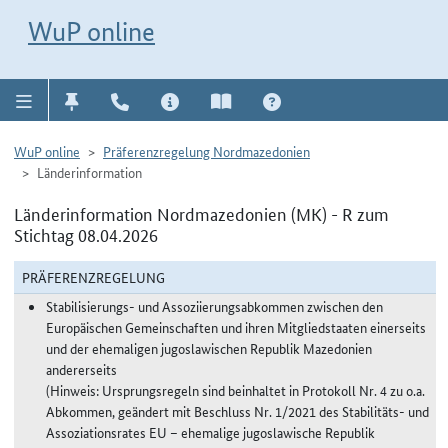
Direkt zur Navigation für Kontakt, Impressum, Aktuelles, Hilfe und FAQ
WuP-Navigation öffnen
Direkt zum Inhalt
WuP online
WuP online
Präferenzregelung Nordmazedonien
Länderinformation
Länderinformation Nordmazedonien (MK) - R zum
Stichtag 08.04.2026
PRÄFERENZREGELUNG
Stabilisierungs- und Assoziierungsabkommen zwischen den
Europäischen Gemeinschaften und ihren Mitgliedstaaten einerseits
und der ehemaligen jugoslawischen Republik Mazedonien
andererseits
(Hinweis: Ursprungsregeln sind beinhaltet in Protokoll Nr. 4 zu o.a.
Abkommen, geändert mit Beschluss Nr. 1/2021 des Stabilitäts- und
Assoziationsrates EU – ehemalige jugoslawische Republik