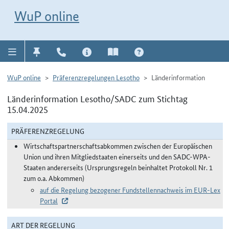
Direkt zur Navigation für Kontakt, Impressum, Aktuelles, Hilfe und FAQ
WuP-Navigation öffnen
Direkt zum Inhalt
WuP online
WuP online
Präferenzregelungen Lesotho
Länderinformation
Länderinformation Lesotho/SADC zum Stichtag
15.04.2025
PRÄFERENZREGELUNG
Wirtschaftspartnerschaftsabkommen zwischen der Europäischen
Union und ihren Mitgliedstaaten einerseits und den SADC-WPA-
Staaten andererseits (Ursprungsregeln beinhaltet Protokoll Nr. 1
zum o.a. Abkommen)
auf die Regelung bezogener Fundstellennachweis im EUR-Lex
Portal
ART DER REGELUNG