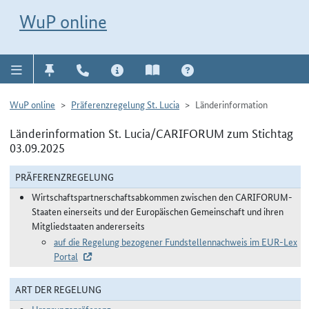
Direkt zur Navigation für Kontakt, Impressum, Aktuelles, Hilfe und FAQ
WuP-Navigation öffnen
Direkt zum Inhalt
WuP online
WuP online
Präferenzregelung St. Lucia
Länderinformation
Länderinformation St. Lucia/CARIFORUM zum Stichtag
03.09.2025
PRÄFERENZREGELUNG
Wirtschaftspartnerschaftsabkommen zwischen den CARIFORUM-
Staaten einerseits und der Europäischen Gemeinschaft und ihren
Mitgliedstaaten andererseits
auf die Regelung bezogener Fundstellennachweis im EUR-Lex
Portal
ART DER REGELUNG