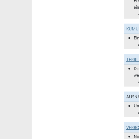
Er
ei
KUMU
Ei
TERRI
Di
we
AUSNA
Un
VERBO
Ni