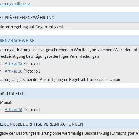
sprungspräferenz
DER PRÄFERENZGEWÄHRUNG
äferenzregelung auf Gegenseitigkeit
ERENZNACHWEISE
sprungserklärung nach vorgeschriebenem Wortlaut, bis zu einem Wert der ent
rücksichtigung bewilligungsbedürftiger Vereinfachungen
Artikel 15
Protokoll
Artikel 16
Protokoll
sprungsangabe bei der Ausfertigung im Regelfall: Europäische Union
GKEITSFRIST
 Monate
Artikel 18
Protokoll
LIGUNGSBEDÜRFTIGE VEREINFACHUNGEN
gabe der Ursprungserklärung ohne wertmäßige Beschränkung (Ermächtigter A