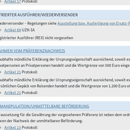
Artikel 17
Protokoll
TRIERTER AUSFÜHRER/WIEDERVERSENDER
ederversender - Regelungen siehe
Ausstellung bzw. Ausfertigung von Ersatz
Artikel 69
UZK-IA
gistrierter Ausführer (REX) nicht vorgesehen
AHMEN VOM PRÄFERENZNACHWEIS
aubhafte mündliche Erklärung der Ursprungseigenschaft ausreichend, soweit e
ivatpersonen an Privatpersonen handelt und die Wertgrenze von 500 Euro eingeh
Artikel 21
Protokoll
aubhafte mündliche Erklärung der Ursprungseigenschaft ausreichend, soweit 
rsönlichen Gepäck von Reisenden handelt und die Wertgrenze von 1.200 Euro ei
Artikel 21
Protokoll
TMANIPULATION/UNMITTELBARE BEFÖRDERUNG
raussetzung für die Gewährung der vorgesehenen Präferenz ist neben dem or
ren der Nachweis der unmittelbaren Beförderung.
Artikel 13
Protokoll