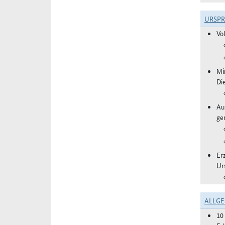
URSP
Vo
Mi
Di
Aus
ge
Erz
Ur
ALLGE
10