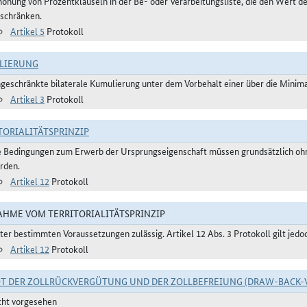
höhung von Prozentklauseln in der Be- oder Verarbeitungsliste, die den Wert 
nschränken.
Artikel 5
Protokoll
LIERUNG
ngeschränkte bilaterale Kumulierung unter dem Vorbehalt einer über die Mini
Artikel 3
Protokoll
TORIALITÄTSPRINZIP
e Bedingungen zum Erwerb der Ursprungseigenschaft müssen grundsätzlich ohne
rden.
Artikel 12
Protokoll
HME VOM TERRITORIALITÄTSPRINZIP
ter bestimmten Voraussetzungen zulässig. Artikel 12 Abs. 3 Protokoll gilt jedo
Artikel 12
Protokoll
T DER ZOLLRÜCKVERGÜTUNG UND DER ZOLLBEFREIUNG (DRAW-BACK-
cht vorgesehen