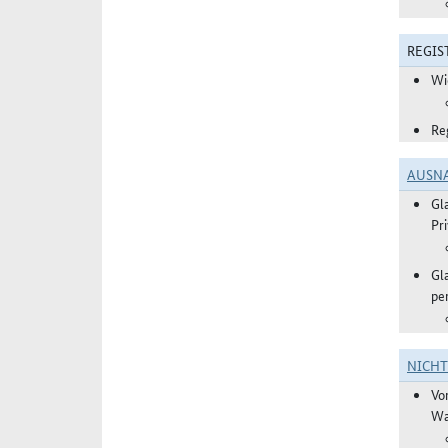
REGIS
Wi
Re
AUSN
Gl
Pr
Gl
pe
NICH
Vo
Wa