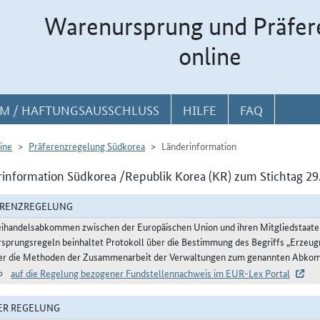
Warenursprung und Präfer
online
M / HAFTUNGSAUSSCHLUSS
HILFE
FAQ
ine
Präferenzregelung Südkorea
Länderinformation
information Südkorea /Republik Korea (KR) zum Stichtag 29
ERENZREGELUNG
eihandelsabkommen zwischen der Europäischen Union und ihren Mitgliedstaaten 
rsprungsregeln beinhaltet Protokoll über die Bestimmung des Begriffs „Erzeug
er die Methoden der Zusammenarbeit der Verwaltungen zum genannten Abko
auf die Regelung bezogener Fundstellennachweis im EUR-Lex Portal
ER REGELUNG