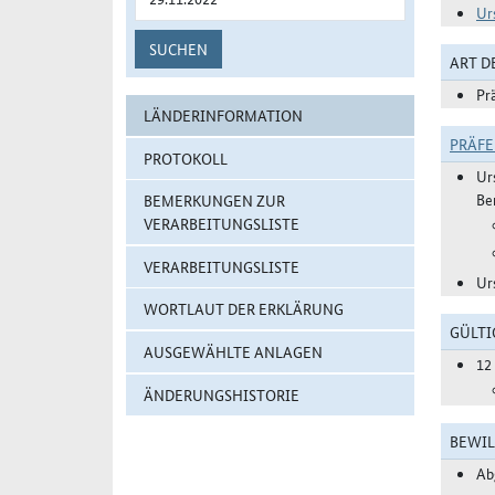
Ur
SUCHEN
ART 
Pr
LÄNDERINFORMATION
PRÄF
PROTOKOLL
Ur
Be
BEMERKUNGEN ZUR
VERARBEITUNGSLISTE
VERARBEITUNGSLISTE
Ur
WORTLAUT DER ERKLÄRUNG
GÜLTI
AUSGEWÄHLTE ANLAGEN
12
ÄNDERUNGSHISTORIE
BEWIL
Ab