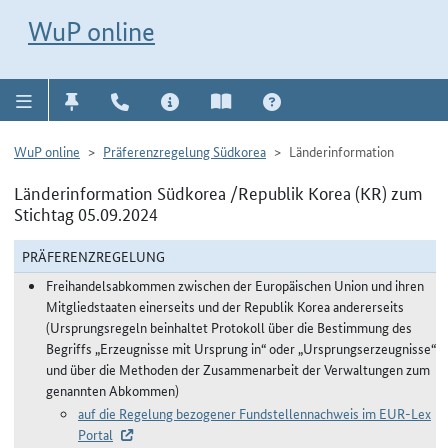
Direkt zur Navigation für Kontakt, Impressum, Aktuelles, Hilfe und FAQ
WuP-Navigation öffnen
Direkt zum Inhalt
WuP online
WuP online
Präferenzregelung Südkorea
Länderinformation
Länderinformation Südkorea /Republik Korea (KR) zum
Stichtag 05.09.2024
PRÄFERENZREGELUNG
Freihandelsabkommen zwischen der Europäischen Union und ihren
Mitgliedstaaten einerseits und der Republik Korea andererseits
(Ursprungsregeln beinhaltet Protokoll über die Bestimmung des
Begriffs „Erzeugnisse mit Ursprung in“ oder „Ursprungserzeugnisse“
und über die Methoden der Zusammenarbeit der Verwaltungen zum
genannten Abkommen)
auf die Regelung bezogener Fundstellennachweis im EUR-Lex
Portal