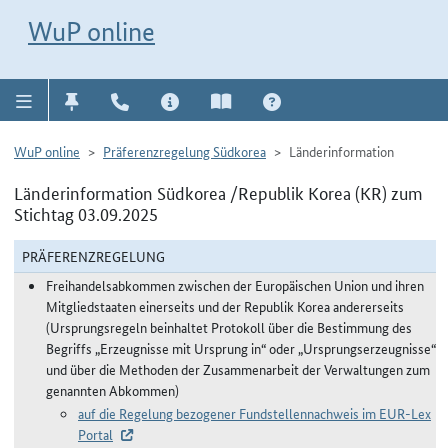
Direkt zur Navigation für Kontakt, Impressum, Aktuelles, Hilfe und FAQ
WuP-Navigation öffnen
Direkt zum Inhalt
WuP online
WuP online
Präferenzregelung Südkorea
Länderinformation
Länderinformation Südkorea /Republik Korea (KR) zum
Stichtag 03.09.2025
PRÄFERENZREGELUNG
Freihandelsabkommen zwischen der Europäischen Union und ihren
Mitgliedstaaten einerseits und der Republik Korea andererseits
(Ursprungsregeln beinhaltet Protokoll über die Bestimmung des
Begriffs „Erzeugnisse mit Ursprung in“ oder „Ursprungserzeugnisse“
und über die Methoden der Zusammenarbeit der Verwaltungen zum
genannten Abkommen)
auf die Regelung bezogener Fundstellennachweis im EUR-Lex
Portal