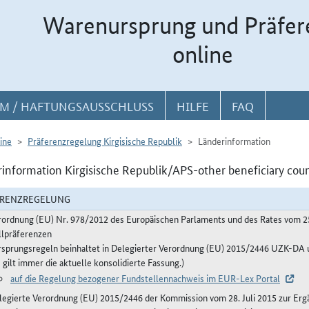
Warenursprung und Präfer
online
M / HAFTUNGSAUSSCHLUSS
HILFE
FAQ
ine
Präferenzregelung Kirgisische Republik
Länderinformation
information Kirgisische Republik/APS-other beneficiary cou
ERENZREGELUNG
rordnung (EU) Nr. 978/2012 des Europäischen Parlaments und des Rates vom 2
llpräferenzen
rsprungsregeln beinhaltet in Delegierter Verordnung (EU) 2015/2446 UZK-D
 gilt immer die aktuelle konsolidierte Fassung.)
auf die Regelung bezogener Fundstellennachweis im EUR-Lex Portal
legierte Verordnung (EU) 2015/2446 der Kommission vom 28. Juli 2015 zur Erg