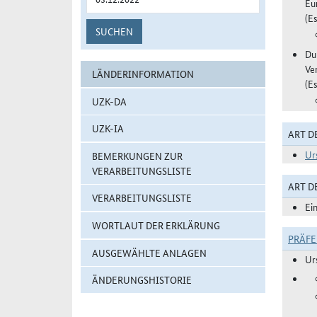
Eu
(Es
SUCHEN
Du
Ve
LÄNDERINFORMATION
(Es
UZK-DA
UZK-IA
ART D
Ur
BEMERKUNGEN ZUR
VERARBEITUNGSLISTE
ART 
VERARBEITUNGSLISTE
Ei
WORTLAUT DER ERKLÄRUNG
PRÄF
AUSGEWÄHLTE ANLAGEN
Ur
ÄNDERUNGSHISTORIE