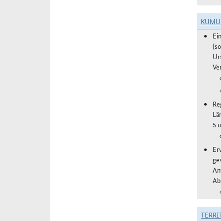
KUMU
Ei
(s
Ur
Ve
Re
Lä
5 
Er
ge
An
Ab
TERRI