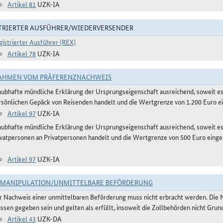
Artikel 81
UZK-IA
TRIERTER AUSFÜHRER/WIEDERVERSENDER
gistrierter Ausführer (REX)
Artikel 78
UZK-IA
AHMEN VOM PRÄFERENZNACHWEIS
aubhafte mündliche Erklärung der Ursprungseigenschaft ausreichend, soweit 
rsönlichen Gepäck von Reisenden handelt und die Wertgrenze von 1.200 Euro ei
Artikel 97
UZK-IA
aubhafte mündliche Erklärung der Ursprungseigenschaft ausreichend, soweit e
ivatpersonen an Privatpersonen handelt und die Wertgrenze von 500 Euro einge
Artikel 97
UZK-IA
TMANIPULATION/UNMITTELBARE BEFÖRDERUNG
r Nachweis einer unmittelbaren Beförderung muss nicht erbracht werden. Die 
ssen gegeben sein und gelten als erfüllt, insoweit die Zollbehörden nicht Gru
Artikel 43
UZK-DA