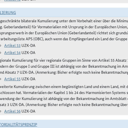
LIERUNG
ngeschränkte bilaterale Kumulierung unter dem Vorbehalt einer über die Mini
og. Geberlandanteil) für Vormaterialien mit Ursprung in der Europäischen Union,
sprungserwerb in der Europäischen Union (Geberlandanteil) richtet sich grunds
rarbeitungsliste APS (OBC), auch wenn das Empfängerland ein Land der Gruppe 
Artikel 53
UZK-DA
Artikel 54
UZK-DA
gionale Kumulierung für vier regionale Gruppen im Sinne von Artikel 55 Absa
ndern der Gruppe I und Gruppe III ist abhängig von der Bekanntmachung im Amts
und Absatz 7 UZK-DA. (Anmerkung: Bisher erfolgte noch keine Bekanntmachun
Artikel 55
UZK-DA
weiterte Kumulierung zwischen einem begünstigten Land und einem Land, mit
schlossen hat. Vormaterialien der Kapitel 1 bis 24 des Harmonisierten Systems
wendung der Kumulierung ist abhängig von der Bekanntmachung im Amtsblatt de
satz 3 UZK-DA. (Anmerkung: Bisher erfolgte noch keine Bekanntmachung über
Artikel 56
UZK-DA
TORIALITÄTSPRINZIP