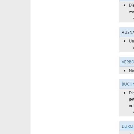
Di
we
AUSNA
Un
VERBO
Ni
BUCHM
Di
ge
er
DURC