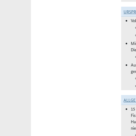
URSP
Vo
Mi
Di
Aus
ge
ALLGE
15
Fi
Ha
ni