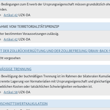
e Bedingungen zum Erwerb der Ursprungseigenschaft müssen grundsätzlich ohne
rden.
Artikel 42
UZK-DA
HME VOM TERRITORIALITÄTSPRINZIP
ter bestimmten Voraussetzungen zulässig.
Artikel 42
UZK-DA
T DER ZOLLRÜCKVERGÜTUNG UND DER ZOLLBEFREIUNG (DRAW-BACK-
cht vorgesehen
ÄSSIGE TRENNUNG
e Bewilligung der buchmäßigen Trennung ist im Rahmen der bilateralen Kumulier
trennte Lagerung von Vormaterialien mit Ursprungseigenschaft und gleichartig
heblichen Kosten oder tatsächlichen Schwierigkeiten verbunden ist.
Artikel 58
UZK-DA
HSCHNITTSWERTKALKULATION