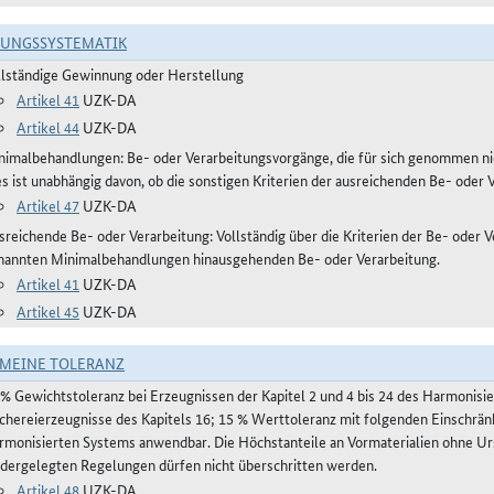
RUNGSSYSTEMATIK
llständige Gewinnung oder Herstellung
Artikel 41
UZK-DA
Artikel 44
UZK-DA
nimalbehandlungen: Be- oder Verarbeitungsvorgänge, die für sich genommen ni
es ist unabhängig davon, ob die sonstigen Kriterien der ausreichenden Be- oder 
Artikel 47
UZK-DA
reichende Be- oder Verarbeitung: Vollständig über die Kriterien der Be- oder Ve
nannten Minimalbehandlungen hinausgehenden Be- oder Verarbeitung.
Artikel 41
UZK-DA
Artikel 45
UZK-DA
MEINE TOLERANZ
 % Gewichtstoleranz bei Erzeugnissen der Kapitel 2 und 4 bis 24 des Harmonis
schereierzeugnisse des Kapitels 16; 15 % Werttoleranz mit folgenden Einschrän
rmonisierten Systems anwendbar. Die Höchstanteile an Vormaterialien ohne Urs
edergelegten Regelungen dürfen nicht überschritten werden.
Artikel 48
UZK-DA