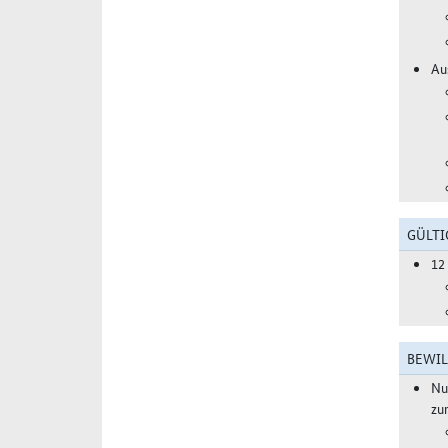
Au
GÜLTI
12
BEWIL
Nu
zu