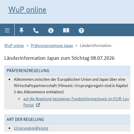
Direkt zur Navigation für Kontakt, Impressum, Aktuelles, Hilfe und FAQ
WuP-Navigation öffnen
Direkt zum Inhalt
WuP online
WuP online
Präferenzregelung Japan
Länderinformation
Länderinformation Japan zum Stichtag 08.07.2026
PRÄFERENZREGELUNG
Abkommen zwischen der Europäischen Union und Japan über eine
Wirtschaftspartnerschaft (Hinweis: Ursprungsregeln sind in Kapitel
3 des Abkommens enthalten)
auf die Regelung bezogener Fundstellennachweis im EUR-Lex
Portal
ART DER REGELUNG
Ursprungspräferenz