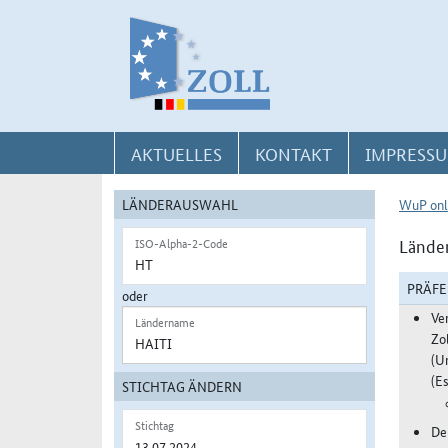
Direkt zur Navigation für Kontakt, Impressum, Aktuelles, Hilfe und FAQ
Direkt zur Länderauswahl und WuP-Navigation
Direkt zum Inhalt
AKTUELLES
KONTAKT
IMPRESSU
LÄNDERAUSWAHL
WuP onl
Länder
ISO-Alpha-2-Code
PRÄF
oder
Ve
Ländername
Zo
(U
(Es
STICHTAG ÄNDERN
Stichtag
De