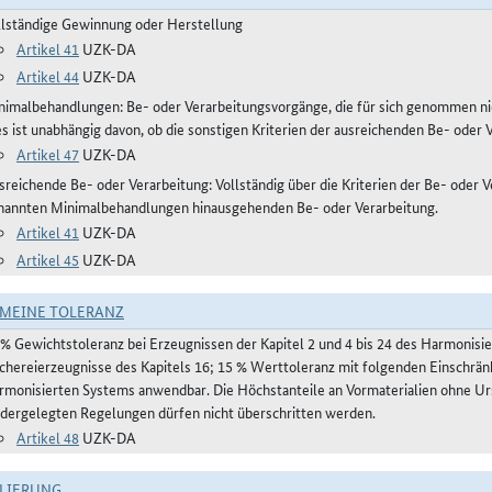
llständige Gewinnung oder Herstellung
Artikel 41
UZK-DA
Artikel 44
UZK-DA
nimalbehandlungen: Be- oder Verarbeitungsvorgänge, die für sich genommen ni
es ist unabhängig davon, ob die sonstigen Kriterien der ausreichenden Be- oder 
Artikel 47
UZK-DA
reichende Be- oder Verarbeitung: Vollständig über die Kriterien der Be- oder Ve
nannten Minimalbehandlungen hinausgehenden Be- oder Verarbeitung.
Artikel 41
UZK-DA
Artikel 45
UZK-DA
MEINE TOLERANZ
 % Gewichtstoleranz bei Erzeugnissen der Kapitel 2 und 4 bis 24 des Harmonis
schereierzeugnisse des Kapitels 16; 15 % Werttoleranz mit folgenden Einschrän
rmonisierten Systems anwendbar. Die Höchstanteile an Vormaterialien ohne Urs
edergelegten Regelungen dürfen nicht überschritten werden.
Artikel 48
UZK-DA
LIERUNG