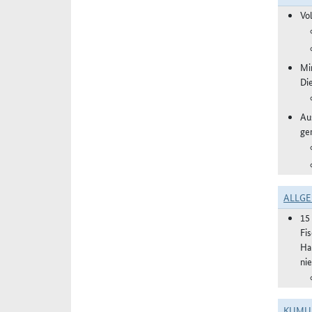
Vo
Mi
Di
Aus
ge
ALLGE
15
Fi
Ha
ni
KUMU