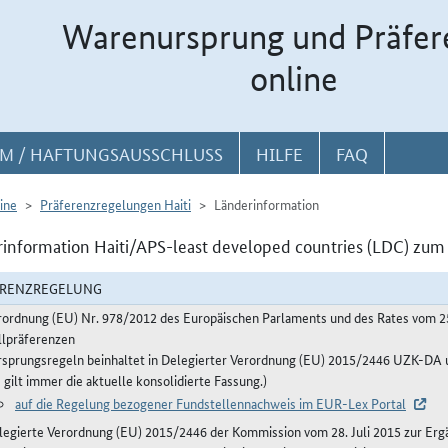
Warenursprung und Präfer
online
M / HAFTUNGSAUSSCHLUSS
HILFE
FAQ
ine
Präferenzregelungen Haiti
Länderinformation
information Haiti/APS-least developed countries (LDC) zum 
ERENZREGELUNG
rordnung (EU) Nr. 978/2012 des Europäischen Parlaments und des Rates vom 2
llpräferenzen
rsprungsregeln beinhaltet in Delegierter Verordnung (EU) 2015/2446 UZK-D
 gilt immer die aktuelle konsolidierte Fassung.)
auf die Regelung bezogener Fundstellennachweis im EUR-Lex Portal
legierte Verordnung (EU) 2015/2446 der Kommission vom 28. Juli 2015 zur Erg