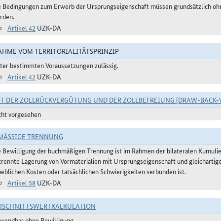
e Bedingungen zum Erwerb der Ursprungseigenschaft müssen grundsätzlich ohne
rden.
Artikel 42
UZK-DA
HME VOM TERRITORIALITÄTSPRINZIP
ter bestimmten Voraussetzungen zulässig.
Artikel 42
UZK-DA
T DER ZOLLRÜCKVERGÜTUNG UND DER ZOLLBEFREIUNG (DRAW-BACK-
cht vorgesehen
ÄSSIGE TRENNUNG
e Bewilligung der buchmäßigen Trennung ist im Rahmen der bilateralen Kumulier
trennte Lagerung von Vormaterialien mit Ursprungseigenschaft und gleichartig
heblichen Kosten oder tatsächlichen Schwierigkeiten verbunden ist.
Artikel 58
UZK-DA
HSCHNITTSWERTKALKULATION
wendbar ohne Bewilligung