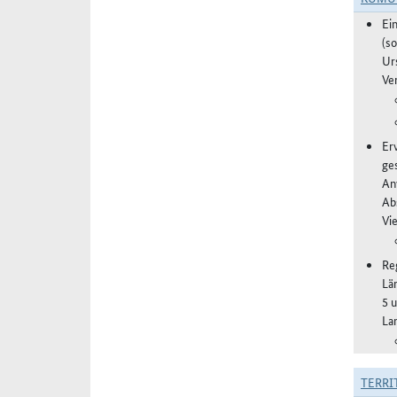
Ei
(s
Ur
Ve
Er
ge
An
Ab
Vi
Re
Lä
5 
La
TERRI