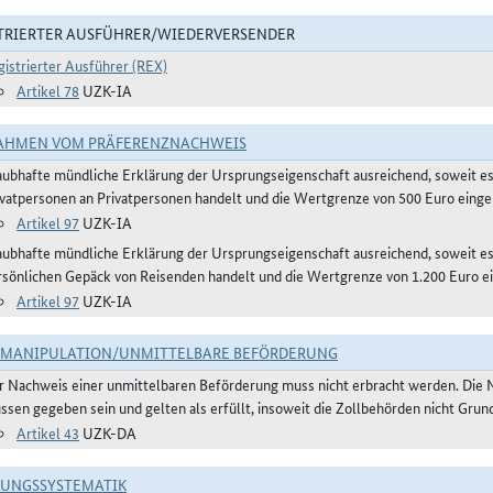
TRIERTER AUSFÜHRER/WIEDERVERSENDER
gistrierter Ausführer (REX)
Artikel 78
UZK-IA
AHMEN VOM PRÄFERENZNACHWEIS
aubhafte mündliche Erklärung der Ursprungseigenschaft ausreichend, soweit e
ivatpersonen an Privatpersonen handelt und die Wertgrenze von 500 Euro eingeh
Artikel 97
UZK-IA
aubhafte mündliche Erklärung der Ursprungseigenschaft ausreichend, soweit 
rsönlichen Gepäck von Reisenden handelt und die Wertgrenze von 1.200 Euro ei
Artikel 97
UZK-IA
TMANIPULATION/UNMITTELBARE BEFÖRDERUNG
r Nachweis einer unmittelbaren Beförderung muss nicht erbracht werden. Die 
ssen gegeben sein und gelten als erfüllt, insoweit die Zollbehörden nicht Gru
Artikel 43
UZK-DA
RUNGSSYSTEMATIK