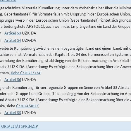
ngeschränkte bilaterale Kumulierung unter dem Vorbehalt einer über die Mini
og. Geberlandanteil) für Vormaterialien mit Ursprung in der Europäischen Union,
sprungserwerb in der Europäischen Union (Geberlandanteil) richtet sich grunds
rarbeitungsliste APS (OBC), auch wenn das Empfängerland ein Land der Gruppe 
Artikel 53
UZK-DA
Artikel 54
UZK-DA
weiterte Kumulierung zwischen einem begünstigten Land und einem Land, mit
schlossen hat. Vormaterialien der Kapitel 1 bis 24 des Harmonisierten Systems
wendung der Kumulierung ist abhängig von der Bekanntmachung im Amtsblatt de
satz 3 UZK-DA. (Anmerkung: Es erfolgte eine Bekanntmachung über die Anwe
etnam,
siehe C/2023/174
)
Artikel 56
UZK-DA
gionale Kumulierung für vier regionale Gruppen im Sinne von Artikel 55 Absa
ndern der Gruppe I und Gruppe III ist abhängig von der Bekanntmachung im Amts
und Absatz 7 UZK-DA. (Anmerkung: Es erfolgte eine Bekanntmachung über die
nka, siehe
C/2024/4627
)
Artikel 55
UZK-DA
TORIALITÄTSPRINZIP