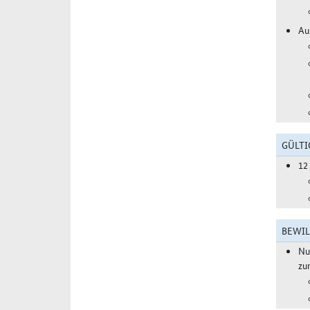
Au
GÜLTI
12
BEWIL
Nu
zu