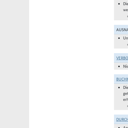
Di
we
AUSNA
Un
VERBO
Ni
BUCHM
Di
ge
er
DURC
An