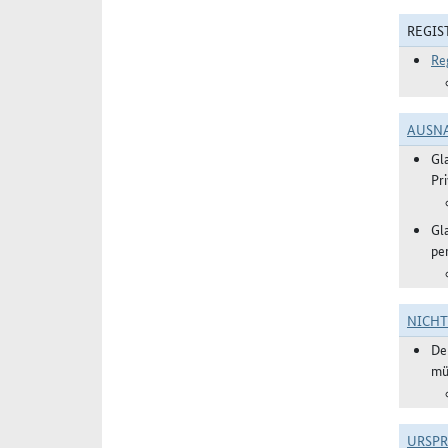
REGIS
Re
AUSN
Gl
Pr
Gl
pe
NICH
De
mü
URSP