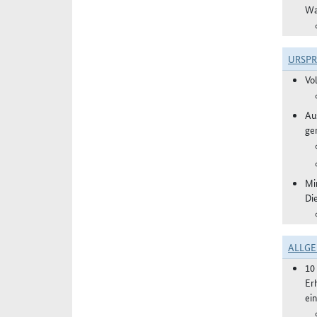
Wa
URSP
Vo
Aus
ge
Mi
Di
ALLGE
10
Er
ei