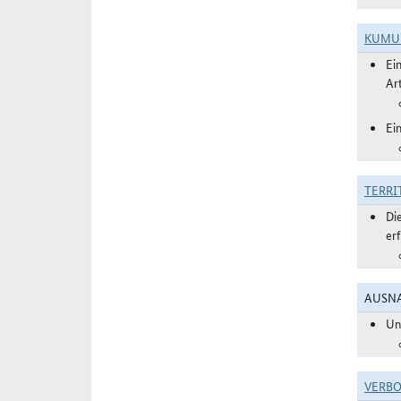
KUMU
Ei
Art
Ei
TERRI
Di
er
AUSNA
Un
VERBO