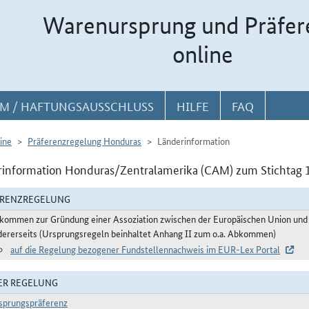
Warenursprung und Präfer
online
M / HAFTUNGSAUSSCHLUSS
HILFE
FAQ
ine
Präferenzregelung Honduras
Länderinformation
information Honduras/Zentralamerika (CAM) zum Stichtag 
ERENZREGELUNG
kommen zur Gründung einer Assoziation zwischen der Europäischen Union und i
dererseits (Ursprungsregeln beinhaltet Anhang II zum o.a. Abkommen)
auf die Regelung bezogener Fundstellennachweis im EUR-Lex Portal
ER REGELUNG
sprungspräferenz