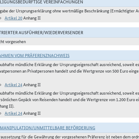
LIGUNGSBEDÜRFTIGE VEREINFACHUNGEN
gabe der Ursprungserklärung ohne wertmäßige Beschränkung (Ermächtigter A
Artikel 20
Anhang II
TRIERTER AUSFÜHRER/WIEDERVERSENDER
cht vorgesehen
AHMEN VOM PRÄFERENZNACHWEIS
aubhafte mündliche Erklärung der Ursprungseigenschaft ausreichend, soweit e
ivatpersonen an Privatpersonen handelt und die Wertgrenze von 500 Euro einge
Artikel 24
Anhang II
aubhafte mündliche Erklärung der Ursprungseigenschaft ausreichend, soweit 
rsönlichen Gepäck von Reisenden handelt und die Wertgrenze von 1.200 Euro ein
hang II).
Artikel 24
Anhang II
TMANIPULATION/UNMITTELBARE BEFÖRDERUNG
raussetzung für die Gewährung der vorgesehenen Präferenz ist neben dem or