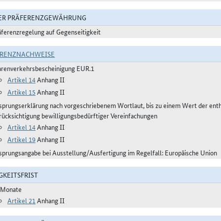
DER PRÄFERENZGEWÄHRUNG
äferenzregelung auf Gegenseitigkeit
ERENZNACHWEISE
renverkehrsbescheinigung EUR.1
Artikel 14
Anhang II
Artikel 15
Anhang II
sprungserklärung nach vorgeschriebenem Wortlaut, bis zu einem Wert der ent
rücksichtigung bewilligungsbedürftiger Vereinfachungen
Artikel 14
Anhang II
Artikel 19
Anhang II
sprungsangabe bei Ausstellung/Ausfertigung im Regelfall: Europäische Union
GKEITSFRIST
 Monate
Artikel 21
Anhang II