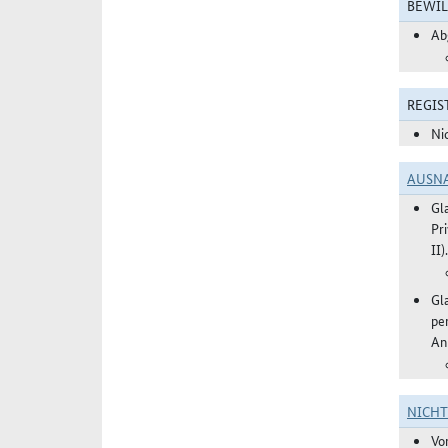
BEWIL
Ab
REGIS
Ni
AUSN
Gl
Pr
II).
Gl
pe
An
NICH
Vo