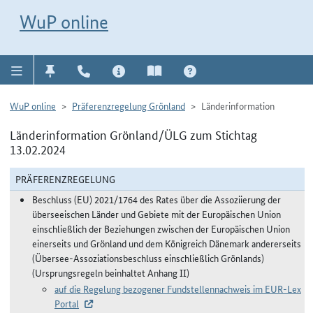
Direkt zur Navigation für Kontakt, Impressum, Aktuelles, Hilfe und FAQ
WuP-Navigation öffnen
Direkt zum Inhalt
WuP online
WuP online
Präferenzregelung Grönland
Länderinformation
Länderinformation Grönland/ÜLG zum Stichtag
13.02.2024
PRÄFERENZREGELUNG
Beschluss (EU) 2021/1764 des Rates über die Assoziierung der
überseeischen Länder und Gebiete mit der Europäischen Union
einschließlich der Beziehungen zwischen der Europäischen Union
einerseits und Grönland und dem Königreich Dänemark andererseits
(Übersee-Assoziationsbeschluss einschließlich Grönlands)
(Ursprungsregeln beinhaltet Anhang II)
auf die Regelung bezogener Fundstellennachweis im EUR-Lex
Portal