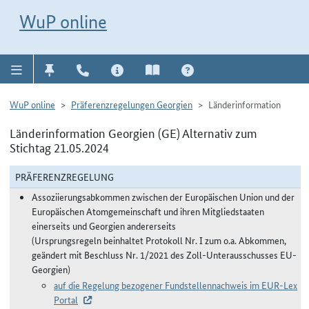
Direkt zur Navigation für Kontakt, Impressum, Aktuelles, Hilfe und FAQ
WuP-Navigation öffnen
Direkt zum Inhalt
WuP online
WuP online
Präferenzregelungen Georgien
Länderinformation
Länderinformation Georgien (GE) Alternativ zum
Stichtag 21.05.2024
PRÄFERENZREGELUNG
Assoziierungsabkommen zwischen der Europäischen Union und der
Europäischen Atomgemeinschaft und ihren Mitgliedstaaten
einerseits und Georgien andererseits
(Ursprungsregeln beinhaltet Protokoll Nr. I zum o.a. Abkommen,
geändert mit Beschluss Nr. 1/2021 des Zoll-Unterausschusses EU-
Georgien)
auf die Regelung bezogener Fundstellennachweis im EUR-Lex
Portal