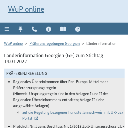
Direkt zur Navigation für Kontakt, Impressum, Aktuelles, Hilfe und FAQ
WuP-Navigation öffnen
Direkt zum Inhalt
WuP online
WuP online
Präferenzregelungen Georgien
Länderinformation
Länderinformation Georgien (GE) zum Stichtag
14.01.2022
PRÄFERENZREGELUNG
Regionales Übereinkommen über Pan-Europa-Mittelmeer-
Präferenzursprungsregeln
(Hinweis: Ursprungsregeln sind in den Anlagen I und II des
Regionalen Übereinkommens enthalten; Anlage II siehe
ausgewählte Anlagen)
auf die Regelung bezogener Fundstellennachweis im EUR-Lex
Portal
Protokoll Nr. I gem. Beschluss Nr. 1/2018 Zoll-Unterausschuss EU-