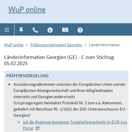
Direkt zur Navigation für Kontakt, Impressum, Aktuelles, Hilfe und FAQ
WuP-Navigation öffnen
Direkt zum Inhalt
WuP online
WuP online
Präferenzregelungen Georgien
Länderinformation
Länderinformation Georgien (GE) - C zum Stichtag
05.02.2025
PRÄFERENZREGELUNG
Assoziierungsabkommen zwischen der Europäischen Union und der
Europäischen Atomgemeinschaft und ihren Mitgliedstaaten
einerseits und Georgien andererseits
(Ursprungsregeln beinhaltet Protokoll Nr. I zum o.a. Abkommen,
geändert mit Beschluss Nr. 1/2021 des Zoll-Unterausschusses EU-
Georgien)
auf die Regelung bezogener Fundstellennachweis im EUR-Lex
Portal