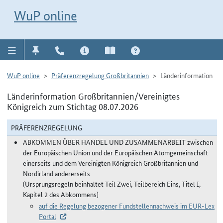
Direkt zur Navigation für Kontakt, Impressum, Aktuelles, Hilfe und FAQ
WuP-Navigation öffnen
Direkt zum Inhalt
WuP online
WuP online
Präferenzregelung Großbritannien
Länderinformation
Länderinformation Großbritannien/Vereinigtes
Königreich zum Stichtag 08.07.2026
PRÄFERENZREGELUNG
ABKOMMEN ÜBER HANDEL UND ZUSAMMENARBEIT zwischen
der Europäischen Union und der Europäischen Atomgemeinschaft
einerseits und dem Vereinigten Königreich Großbritannien und
Nordirland andererseits
(Ursprungsregeln beinhaltet Teil Zwei, Teilbereich Eins, Titel I,
Kapitel 2 des Abkommens)
auf die Regelung bezogener Fundstellennachweis im EUR-Lex
Portal