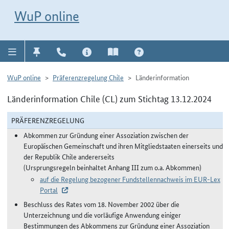
Direkt zur Navigation für Kontakt, Impressum, Aktuelles, Hilfe und FAQ
WuP-Navigation öffnen
Direkt zum Inhalt
WuP online
WuP online
Präferenzregelung Chile
Länderinformation
Länderinformation Chile (CL) zum Stichtag 13.12.2024
PRÄFERENZREGELUNG
Abkommen zur Gründung einer Assoziation zwischen der
Europäischen Gemeinschaft und ihren Mitgliedstaaten einerseits und
der Republik Chile andererseits
(Ursprungsregeln beinhaltet Anhang III zum o.a. Abkommen)
auf die Regelung bezogener Fundstellennachweis im EUR-Lex
Portal
Beschluss des Rates vom 18. November 2002 über die
Unterzeichnung und die vorläufige Anwendung einiger
Bestimmungen des Abkommens zur Gründung einer Assoziation