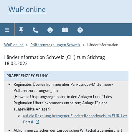
Direkt zur Navigation für Kontakt, Impressum, Aktuelles, Hilfe und FAQ
WuP-Navigation öffnen
Direkt zum Inhalt
WuP online
WuP online
Präferenzregelungen Schweiz
Länderinformation
Länderinformation Schweiz (CH) zum Stichtag
18.03.2023
PRÄFERENZREGELUNG
Regionales Übereinkommen über Pan-Europa-Mittelmeer-
Präferenzursprungsregeln
(Hinweis: Ursprungsregeln sind in den Anlagen I und II des
Regionalen Übereinkommens enthalten; Anlage II siehe
ausgewählte Anlagen)
auf die Regelung bezogener Fundstellennachweis im EUR-Lex
Portal
Abkommen zwischen der Europäischen Wirtschaftsgemeinschaft