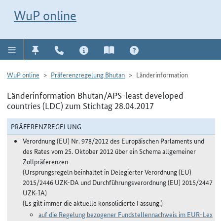
Direkt zur Navigation für Kontakt, Impressum, Aktuelles, Hilfe und FAQ
WuP-Navigation öffnen
Direkt zum Inhalt
WuP online
WuP online
Präferenzregelung Bhutan
Länderinformation
Länderinformation Bhutan/APS-least developed
countries (LDC) zum Stichtag 28.04.2017
PRÄFERENZREGELUNG
Verordnung (EU) Nr. 978/2012 des Europäischen Parlaments und
des Rates vom 25. Oktober 2012 über ein Schema allgemeiner
Zollpräferenzen
(Ursprungsregeln beinhaltet in Delegierter Verordnung (EU)
2015/2446 UZK-DA und Durchführungsverordnung (EU) 2015/2447
UZK-IA)
(Es gilt immer die aktuelle konsolidierte Fassung.)
auf die Regelung bezogener Fundstellennachweis im EUR-Lex