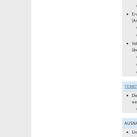
Er
(A
Vo
üb
TERRI
Di
we
AUSNA
Un