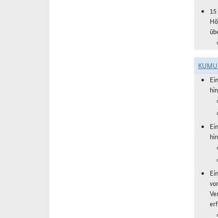
15
Hö
üb
KUMU
Ei
hi
Ei
hi
Ei
vo
Ve
er