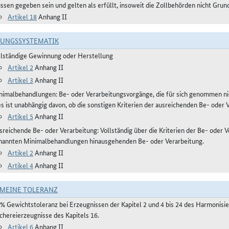
ssen gegeben sein und gelten als erfüllt, insoweit die Zollbehörden nicht Gru
Artikel 18
Anhang II
RUNGSSYSTEMATIK
llständige Gewinnung oder Herstellung
Artikel 2
Anhang II
Artikel 3
Anhang II
nimalbehandlungen: Be- oder Verarbeitungsvorgänge, die für sich genommen ni
es ist unabhängig davon, ob die sonstigen Kriterien der ausreichenden Be- oder 
Artikel 5
Anhang II
reichende Be- oder Verarbeitung: Vollständig über die Kriterien der Be- oder Ve
nannten Minimalbehandlungen hinausgehenden Be- oder Verarbeitung.
Artikel 2
Anhang II
Artikel 4
Anhang II
MEINE TOLERANZ
 % Gewichtstoleranz bei Erzeugnissen der Kapitel 2 und 4 bis 24 des Harmonis
schereierzeugnisse des Kapitels 16.
Artikel 6
Anhang II