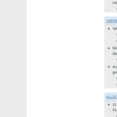
mü
URSP
Vo
Mi
Di
Aus
ge
ALLGE
15
Fi