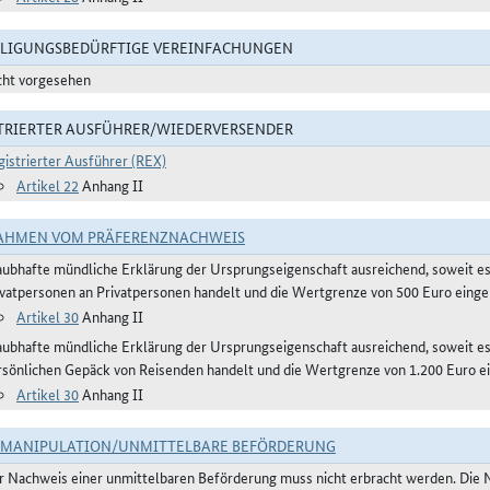
LIGUNGSBEDÜRFTIGE VEREINFACHUNGEN
cht vorgesehen
TRIERTER AUSFÜHRER/WIEDERVERSENDER
gistrierter Ausführer (REX)
Artikel 22
Anhang II
AHMEN VOM PRÄFERENZNACHWEIS
aubhafte mündliche Erklärung der Ursprungseigenschaft ausreichend, soweit e
ivatpersonen an Privatpersonen handelt und die Wertgrenze von 500 Euro eingeh
Artikel 30
Anhang II
aubhafte mündliche Erklärung der Ursprungseigenschaft ausreichend, soweit 
rsönlichen Gepäck von Reisenden handelt und die Wertgrenze von 1.200 Euro ei
Artikel 30
Anhang II
TMANIPULATION/UNMITTELBARE BEFÖRDERUNG
r Nachweis einer unmittelbaren Beförderung muss nicht erbracht werden. Die 