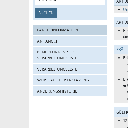
ART D
Ur
SUCHEN
ART 
LÄNDERINFORMATION
Ei
di
ANHANG II
PRÄF
BEMERKUNGEN ZUR
Er
VERARBEITUNGSLISTE
VERARBEITUNGSLISTE
Er
WORTLAUT DER ERKLÄRUNG
en
ÄNDERUNGSHISTORIE
GÜLTI
12