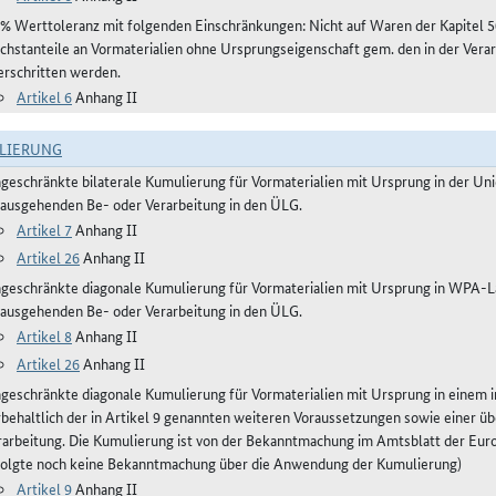
 % Werttoleranz mit folgenden Einschränkungen: Nicht auf Waren der Kapitel 5
chstanteile an Vormaterialien ohne Ursprungseigenschaft gem. den in der Vera
erschritten werden.
Artikel 6
Anhang II
LIERUNG
ngeschränkte bilaterale Kumulierung für Vormaterialien mit Ursprung in der Un
nausgehenden Be- oder Verarbeitung in den ÜLG.
Artikel 7
Anhang II
Artikel 26
Anhang II
ngeschränkte diagonale Kumulierung für Vormaterialien mit Ursprung in WPA-L
nausgehenden Be- oder Verarbeitung in den ÜLG.
Artikel 8
Anhang II
Artikel 26
Anhang II
ngeschränkte diagonale Kumulierung für Vormaterialien mit Ursprung in einem
rbehaltlich der in Artikel 9 genannten weiteren Voraussetzungen sowie einer 
rarbeitung. Die Kumulierung ist von der Bekanntmachung im Amtsblatt der Euro
folgte noch keine Bekanntmachung über die Anwendung der Kumulierung)
Artikel 9
Anhang II