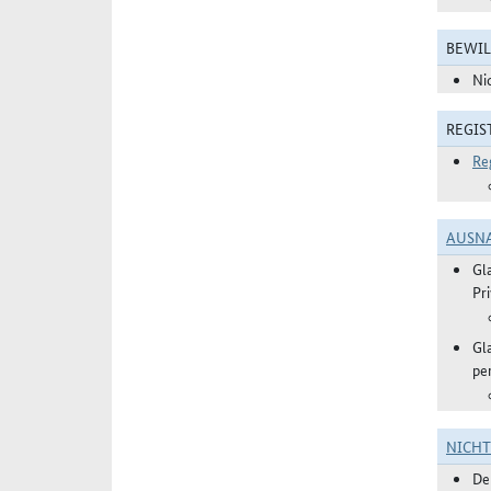
BEWIL
Ni
REGIS
Re
AUSN
Gl
Pr
Gl
pe
NICH
De