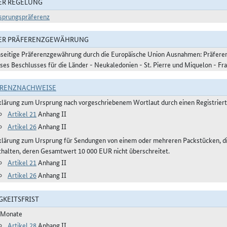
ER REGELUNG
sprungspräferenz
DER PRÄFERENZGEWÄHRUNG
nseitige Präferenzgewährung durch die Europäische Union Ausnahmen: Präferen
eses Beschlusses für die Länder - Neukaledonien - St. Pierre und Miquelon - Fr
ERENZNACHWEISE
klärung zum Ursprung nach vorgeschriebenem Wortlaut durch einen Registrier
Artikel 21
Anhang II
Artikel 26
Anhang II
klärung zum Ursprung für Sendungen von einem oder mehreren Packstücken, d
thalten, deren Gesamtwert 10 000 EUR nicht überschreitet.
Artikel 21
Anhang II
Artikel 26
Anhang II
GKEITSFRIST
 Monate
Artikel 28
Anhang II