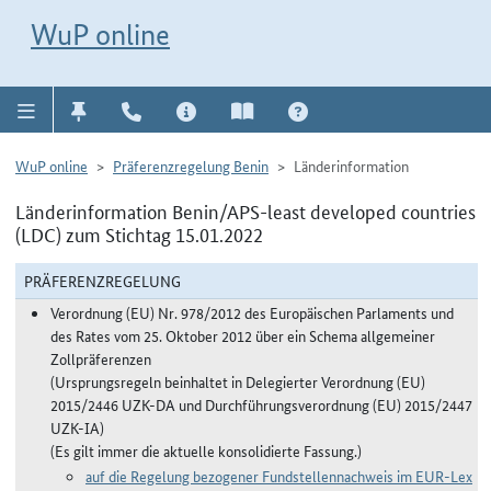
Direkt zur Navigation für Kontakt, Impressum, Aktuelles, Hilfe und FAQ
WuP-Navigation öffnen
Direkt zum Inhalt
WuP online
WuP online
Präferenzregelung Benin
Länderinformation
Länderinformation Benin/APS-least developed countries
(LDC) zum Stichtag 15.01.2022
PRÄFERENZREGELUNG
Verordnung (EU) Nr. 978/2012 des Europäischen Parlaments und
des Rates vom 25. Oktober 2012 über ein Schema allgemeiner
Zollpräferenzen
(Ursprungsregeln beinhaltet in Delegierter Verordnung (EU)
2015/2446 UZK-DA und Durchführungsverordnung (EU) 2015/2447
UZK-IA)
(Es gilt immer die aktuelle konsolidierte Fassung.)
auf die Regelung bezogener Fundstellennachweis im EUR-Lex