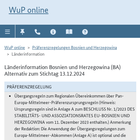
Direkt zur Navigation für Kontakt, Impressum, Aktuelles, Hilfe und FAQ
WuP-Navigation öffnen
Direkt zum Inhalt
WuP online
WuP online
Präferenzregelungen Bosnien und Herzegowina
Länderinformation
Länderinformation Bosnien und Herzegowina (BA)
Alternativ zum Stichtag 13.12.2024
PRÄFERENZREGELUNG
Übergangsregeln zum Regionalen Übereinkommen über Pan-
Europa-Mittelmeer-Präferenzursprungsregeln (Hinweis:
Ursprungsregeln sind in Anlage A zum BESCHLUSS Nr. 1/2023 DES
STABILITÄTS- UND ASSOZIATIONSRATES EU-BOSNIEN UND
HERZEGOWINA vom 11. Dezember 2023 enthalten.) Anmerkung
der Redaktion: Die Anwendung der Übergangsregelungen zum
Europa-Mittelmeer-Abkommen (Anlage A) ist optional und die