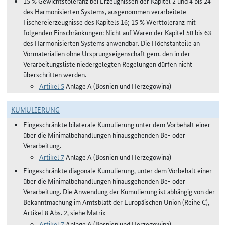
15 % Gewichtstoleranz bei Erzeugnissen der Kapitel 2 und 4 bis 24
des Harmonisierten Systems, ausgenommen verarbeitete
Fischereierzeugnisse des Kapitels 16; 15 % Werttoleranz mit
folgenden Einschränkungen: Nicht auf Waren der Kapitel 50 bis 63
des Harmonisierten Systems anwendbar. Die Höchstanteile an
Vormaterialien ohne Ursprungseigenschaft gem. den in der
Verarbeitungsliste niedergelegten Regelungen dürfen nicht
überschritten werden.
Artikel 5
Anlage A (Bosnien und Herzegowina)
KUMULIERUNG
Eingeschränkte bilaterale Kumulierung unter dem Vorbehalt einer
über die Minimalbehandlungen hinausgehenden Be- oder
Verarbeitung.
Artikel 7
Anlage A (Bosnien und Herzegowina)
Eingeschränkte diagonale Kumulierung, unter dem Vorbehalt einer
über die Minimalbehandlungen hinausgehenden Be- oder
Verarbeitung. Die Anwendung der Kumulierung ist abhängig von der
Bekanntmachung im Amtsblatt der Europäischen Union (Reihe C),
Artikel 8 Abs. 2, siehe Matrix
Artikel 7
Anlage A (Bosnien und Herzegowina)