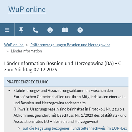
Direkt zur Navigation für Kontakt, Impressum, Aktuelles, Hilfe und FAQ
WuP-Navigation öffnen
Direkt zum Inhalt
WuP online
WuP online
Präferenzregelungen Bosnien und Herzegowina
Länderinformation
Länderinformation Bosnien und Herzegowina (BA) - C
zum Stichtag 02.12.2025
PRÄFERENZREGELUNG
Stabilisierungs- und Assoziierungsabkommen zwischen den
Europäischen Gemeinschaften und ihren Mitgliedstaaten einerseits
und Bosnien und Herzegowina andererseits
(Hinweis: Ursprungsregeln sind beinhaltet in Protokoll Nr. 2 zu o.a.
Abkommen, geändert mit Beschluss Nr. 1/2023 des Stabilitäts- und
Assoziationsrates EU – Bosnien und Herzegowina)
auf die Regelung bezogener Fundstellennachweis im EUR-Lex