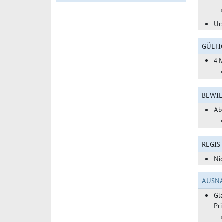
Ur
GÜLTI
4 
BEWIL
Ab
REGIS
Ni
AUSN
Gl
Pr