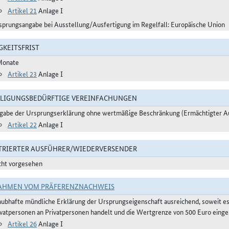
Artikel 21
Anlage I
sprungsangabe bei Ausstellung/Ausfertigung im Regelfall: Europäische Union
GKEITSFRIST
Monate
Artikel 23
Anlage I
LIGUNGSBEDÜRFTIGE VEREINFACHUNGEN
gabe der Ursprungserklärung ohne wertmäßige Beschränkung (Ermächtigter A
Artikel 22
Anlage I
TRIERTER AUSFÜHRER/WIEDERVERSENDER
cht vorgesehen
AHMEN VOM PRÄFERENZNACHWEIS
aubhafte mündliche Erklärung der Ursprungseigenschaft ausreichend, soweit e
ivatpersonen an Privatpersonen handelt und die Wertgrenze von 500 Euro eingeh
Artikel 26
Anlage I