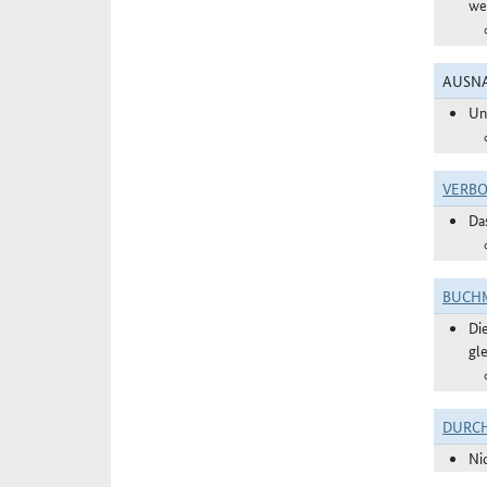
we
AUSNA
Un
VERBO
Da
BUCHM
Di
gl
DURC
Ni