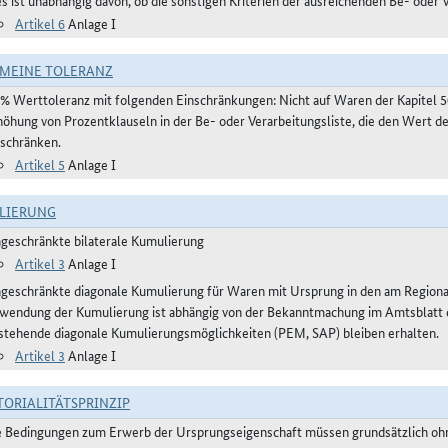
es ist unabhängig davon, ob die sonstigen Kriterien der ausreichenden Be- oder 
Artikel 6
Anlage I
MEINE TOLERANZ
 % Werttoleranz mit folgenden Einschränkungen: Nicht auf Waren der Kapitel 
höhung von Prozentklauseln in der Be- oder Verarbeitungsliste, die den Wert 
nschränken.
Artikel 5
Anlage I
LIERUNG
ngeschränkte bilaterale Kumulierung
Artikel 3
Anlage I
ngeschränkte diagonale Kumulierung für Waren mit Ursprung in den am Regio
wendung der Kumulierung ist abhängig von der Bekanntmachung im Amtsblatt der
stehende diagonale Kumulierungsmöglichkeiten (PEM, SAP) bleiben erhalten.
Artikel 3
Anlage I
TORIALITÄTSPRINZIP
e Bedingungen zum Erwerb der Ursprungseigenschaft müssen grundsätzlich ohne