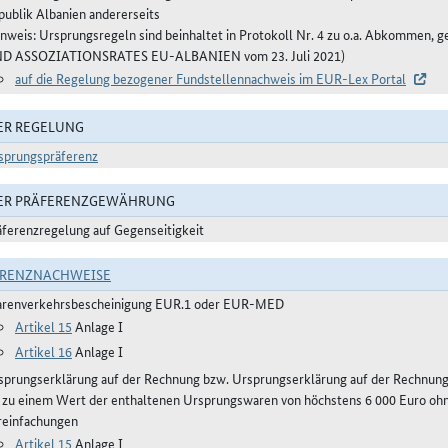
publik Albanien andererseits
inweis: Ursprungsregeln sind beinhaltet in Protokoll Nr. 4 zu o.a. Abkomme
D ASSOZIATIONSRATES EU-ALBANIEN vom 23. Juli 2021)
auf die Regelung bezogener Fundstellennachweis im EUR-Lex Portal
ER REGELUNG
sprungspräferenz
DER PRÄFERENZGEWÄHRUNG
äferenzregelung auf Gegenseitigkeit
ERENZNACHWEISE
renverkehrsbescheinigung EUR.1 oder EUR-MED
Artikel 15
Anlage I
Artikel 16
Anlage I
sprungserklärung auf der Rechnung bzw. Ursprungserklärung auf der Rechnun
s zu einem Wert der enthaltenen Ursprungswaren von höchstens 6 000 Euro ohn
reinfachungen
Artikel 15
Anlage I