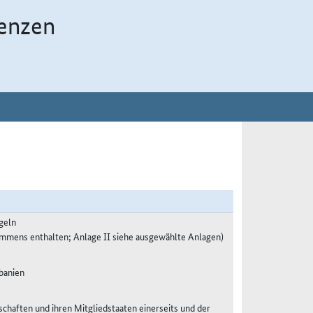
enzen
geln
ommens enthalten; Anlage II siehe ausgewählte Anlagen)
lbanien
haften und ihren Mitgliedstaaten einerseits und der