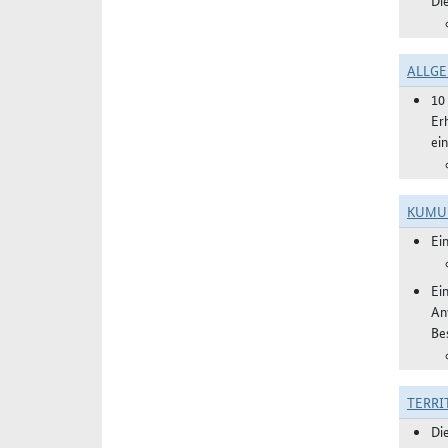
Di
ALLGE
10
Er
ei
KUMU
Ei
Ei
An
Be
TERRI
Di