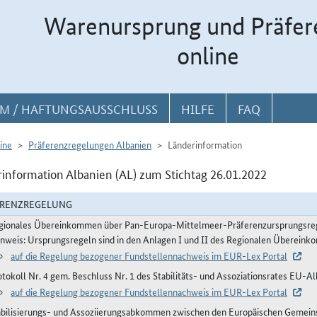
Warenursprung und Präfer
online
M / HAFTUNGSAUSSCHLUSS
HILFE
FAQ
ine
Präferenzregelungen Albanien
Länderinformation
information Albanien (AL) zum Stichtag 26.01.2022
ERENZREGELUNG
gionales Übereinkommen über Pan-Europa-Mittelmeer-Präferenzursprungsre
inweis: Ursprungsregeln sind in den Anlagen I und II des Regionalen Übereink
auf die Regelung bezogener Fundstellennachweis im EUR-Lex Portal
otokoll Nr. 4 gem. Beschluss Nr. 1 des Stabilitäts- und Assoziationsrates EU-A
auf die Regelung bezogener Fundstellennachweis im EUR-Lex Portal
abilisierungs- und Assoziierungsabkommen zwischen den Europäischen Gemeinsc