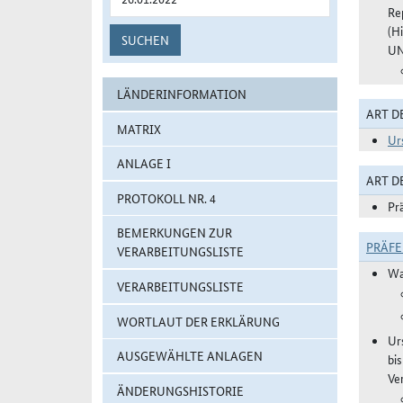
Re
(H
SUCHEN
UN
LÄNDERINFORMATION
ART D
MATRIX
Ur
ANLAGE I
ART 
PROTOKOLL NR. 4
Pr
BEMERKUNGEN ZUR
PRÄF
VERARBEITUNGSLISTE
Wa
VERARBEITUNGSLISTE
WORTLAUT DER ERKLÄRUNG
Ur
AUSGEWÄHLTE ANLAGEN
bi
Ve
ÄNDERUNGSHISTORIE