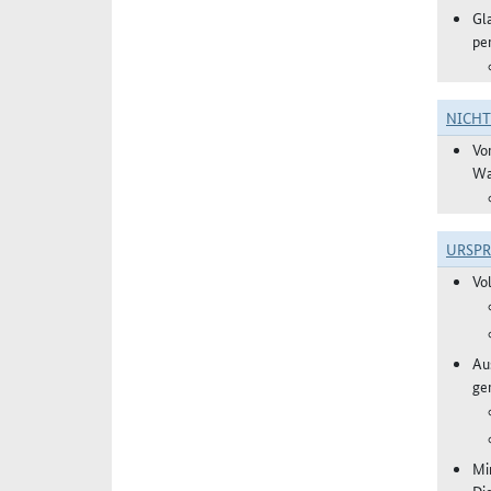
Gl
pe
NICH
Vo
Wa
URSP
Vo
Aus
ge
Mi