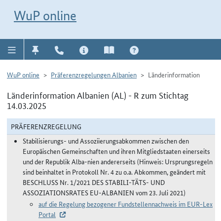
Direkt zur Navigation für Kontakt, Impressum, Aktuelles, Hilfe und FAQ
WuP-Navigation öffnen
Direkt zum Inhalt
WuP online
WuP online
Präferenzregelungen Albanien
Länderinformation
Länderinformation Albanien (AL) - R zum Stichtag
14.03.2025
PRÄFERENZREGELUNG
Stabilisierungs- und Assoziierungsabkommen zwischen den
Europäischen Gemeinschaften und ihren Mitgliedstaaten einerseits
und der Republik Alba-nien andererseits (Hinweis: Ursprungsregeln
sind beinhaltet in Protokoll Nr. 4 zu o.a. Abkommen, geändert mit
BESCHLUSS Nr. 1/2021 DES STABILI-TÄTS- UND
ASSOZIATIONSRATES EU-ALBANIEN vom 23. Juli 2021)
auf die Regelung bezogener Fundstellennachweis im EUR-Lex
Portal