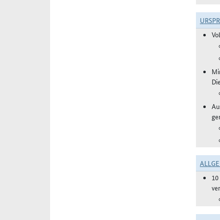
URSP
Vo
Mi
Di
Aus
ge
ALLGE
10
ve