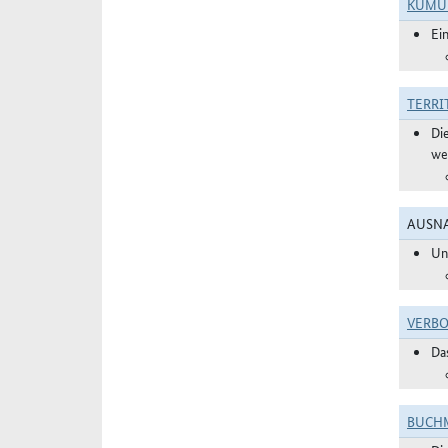
KUMU
Ei
TERRI
Di
we
AUSNA
Un
VERBO
Da
BUCHM