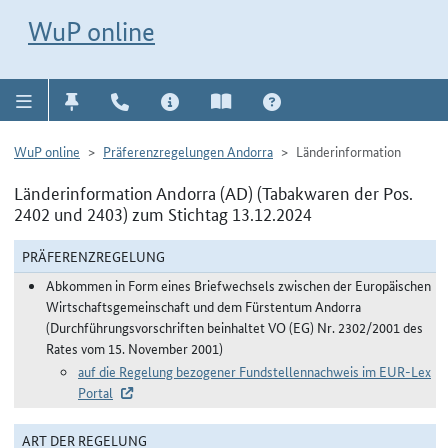
Direkt zur Navigation für Kontakt, Impressum, Aktuelles, Hilfe und FAQ
WuP-Navigation öffnen
Direkt zum Inhalt
WuP online
WuP online
Präferenzregelungen Andorra
Länderinformation
Länderinformation Andorra (AD) (Tabakwaren der Pos.
2402 und 2403) zum Stichtag 13.12.2024
PRÄFERENZREGELUNG
Abkommen in Form eines Briefwechsels zwischen der Europäischen
Wirtschaftsgemeinschaft und dem Fürstentum Andorra
(Durchführungsvorschriften beinhaltet VO (EG) Nr. 2302/2001 des
Rates vom 15. November 2001)
auf die Regelung bezogener Fundstellennachweis im EUR-Lex
Portal
ART DER REGELUNG