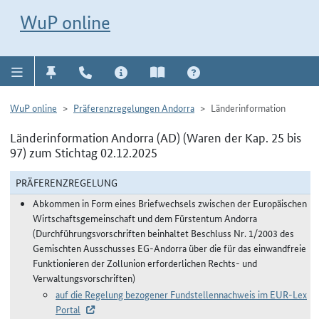
Direkt zur Navigation für Kontakt, Impressum, Aktuelles, Hilfe und FAQ
WuP-Navigation öffnen
Direkt zum Inhalt
WuP online
WuP online
Präferenzregelungen Andorra
Länderinformation
Länderinformation Andorra (AD) (Waren der Kap. 25 bis
97) zum Stichtag 02.12.2025
PRÄFERENZREGELUNG
Abkommen in Form eines Briefwechsels zwischen der Europäischen
Wirtschaftsgemeinschaft und dem Fürstentum Andorra
(Durchführungsvorschriften beinhaltet Beschluss Nr. 1/2003 des
Gemischten Ausschusses EG-Andorra über die für das einwandfreie
Funktionieren der Zollunion erforderlichen Rechts- und
Verwaltungsvorschriften)
auf die Regelung bezogener Fundstellennachweis im EUR-Lex
Portal