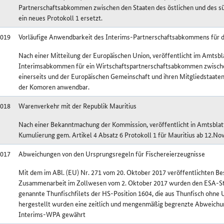
Partnerschaftsabkommen zwischen den Staaten des östlichen und des sü
ein neues Protokoll 1 ersetzt.
2019
Vorläufige Anwendbarkeit des Interims-Partnerschaftsabkommens für 
Nach einer Mitteilung der Europäischen Union, veröffentlicht im Amtsblat
Interimsabkommen für ein Wirtschaftspartnerschaftsabkommen zwischen 
einerseits und der Europäischen Gemeinschaft und ihren Mitgliedstaaten
der Komoren anwendbar.
2018
Warenverkehr mit der Republik Mauritius
Nach einer Bekanntmachung der Kommission, veröffentlicht in Amtsblatt
Kumulierung gem. Artikel 4 Absatz 6 Protokoll 1 für Mauritius ab 12.N
2017
Abweichungen von den Ursprungsregeln für Fischereierzeugnisse
Mit dem im ABl. (EU) Nr. 271 vom 20. Oktober 2017 veröffentlichten B
Zusammenarbeit im Zollwesen vom 2. Oktober 2017 wurden den ESA-Staa
genannte Thunfischfilets der HS-Position 1604, die aus Thunfisch ohne
hergestellt wurden eine zeitlich und mengenmäßig begrenzte Abweichun
Interims-WPA gewährt