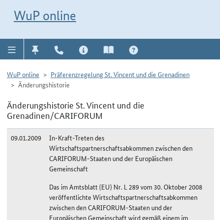
Direkt zur Navigation für Kontakt, Impressum, Aktuelles, Hilfe und FAQ
WuP-Navigation öffnen
Direkt zum Inhalt
WuP online
WuP online
Präferenzregelung St. Vincent und die Grenadinen
Änderungshistorie
Änderungshistorie St. Vincent und die
Grenadinen/CARIFORUM
09.01.2009
In-Kraft-Treten des
Wirtschaftspartnerschaftsabkommen zwischen den
CARIFORUM-Staaten und der Europäischen
Gemeinschaft
Das im Amtsblatt (EU) Nr. L 289 vom 30. Oktober 2008
veröffentlichte Wirtschaftspartnerschaftsabkommen
zwischen den CARIFORUM-Staaten und der
Europäischen Gemeinschaft wird gemäß einem im