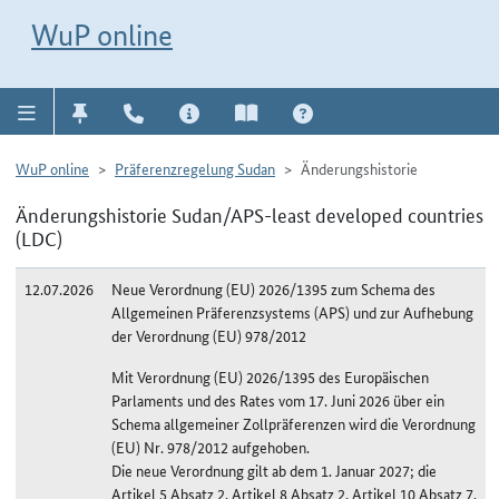
Direkt zur Navigation für Kontakt, Impressum, Aktuelles, Hilfe und FAQ
WuP-Navigation öffnen
Direkt zum Inhalt
WuP online
WuP online
Präferenzregelung Sudan
Änderungshistorie
Änderungshistorie Sudan/APS-least developed countries
(LDC)
12.07.2026
Neue Verordnung (EU) 2026/1395 zum Schema des
Allgemeinen Präferenzsystems (APS) und zur Aufhebung
der Verordnung (EU) 978/2012
Mit Verordnung (EU) 2026/1395 des Europäischen
Parlaments und des Rates vom 17. Juni 2026 über ein
Schema allgemeiner Zollpräferenzen wird die Verordnung
(EU) Nr. 978/2012 aufgehoben.
Die neue Verordnung gilt ab dem 1. Januar 2027; die
Artikel 5 Absatz 2, Artikel 8 Absatz 2, Artikel 10 Absatz 7,