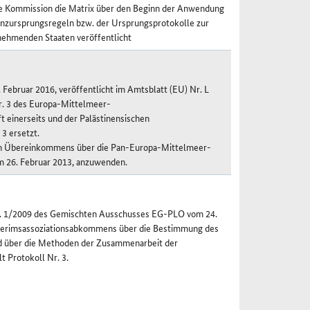
he Kommission die Matrix über den Beginn der Anwendung
zursprungsregeln bzw. der Ursprungsprotokolle zur
nehmenden Staaten veröffentlicht
ebruar 2016, veröffentlicht im Amtsblatt (EU) Nr. L
r. 3 des Europa-Mittelmeer-
einerseits und der Palästinensischen
3 ersetzt.
len Übereinkommens über die Pan-Europa-Mittelmeer-
om 26. Februar 2013, anzuwenden.
r. 1/2009 des Gemischten Ausschusses EG-PLO vom 24.
nterimsassoziationsabkommens über die Bestimmung des
nd über die Methoden der Zusammenarbeit der
 Protokoll Nr. 3.
S) - C