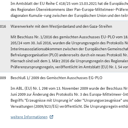
Im Amtsblatt der EU Reihe C 418/25 vom 15.03.2021 hat die Europäisc
des Regionalen Übereinkommens über Pan-Europa-Mittelmeer-Präferen
diagonalen Kumulie-rung zwischen der Europäischen Union und den teil
2016
Warenverkehr mit dem Westjordanland und den Gaza-Streifen
Mit Beschluss Nr. 1/2016 des gemischten Ausschusses EU-PLO vom 18. F
205/24 vom 30. Juli 2016, wurden die Ursprungsregeln des Protokolls N
Interimsassoziationsabkommen zwischen der Europäischen Gemeinschaft 
Befreiungsorganisation (PLO) andererseits durch ein neues Protokoll Nr. 
Hiernach sind seit dem 1. März 2016 die Ursprungsregeln des Regiona
Präferenzursprungsregeln, veröffentlicht im Amtsblatt (EU) Nr. L 54 v
2009
Beschluß 1/ 2009 des Gemischten Ausschusses EG-PLO
Im ABL. (EU) Nr. L 298 vom 13. November 2009 wurde der Beschluss N
Juni 2009 zur Änderung des Protokolls Nr. 3 des Europa-Mittelmeer-I
Begriffs "Erzeugnisse mit Ursprung in" oder "Ursprungserzeugnisse" u
Verwaltungen (2009/823/EG) veröffentlicht. Die Ursprungsregeln enthält
weitere Informationen
shistorie Besetzte palästinensische Gebiete/Westjordanland u. Gazastreifen (P