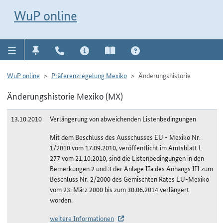
Direkt zur Navigation für Kontakt, Impressum, Aktuelles, Hilfe und FAQ
WuP-Navigation öffnen
Direkt zum Inhalt
WuP online
WuP online
Präferenzregelung Mexiko
Änderungshistorie
Änderungshistorie Mexiko (MX)
13.10.2010
Verlängerung von abweichenden Listenbedingungen
Mit dem Beschluss des Ausschusses EU - Mexiko Nr.
1/2010 vom 17.09.2010, veröffentlicht im Amtsblatt L
277 vom 21.10.2010, sind die Listenbedingungen in den
Bemerkungen 2 und 3 der Anlage IIa des Anhangs III zum
Beschluss Nr. 2/2000 des Gemischten Rates EU-Mexiko
vom 23. März 2000 bis zum 30.06.2014 verlängert
worden.
weitere Informationen