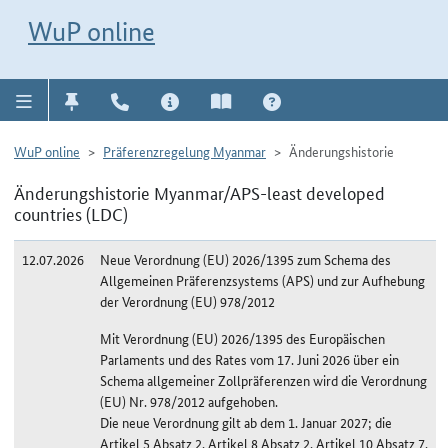
Direkt zur Navigation für Kontakt, Impressum, Aktuelles, Hilfe und FAQ
WuP-Navigation öffnen
Direkt zum Inhalt
WuP online
WuP online
Präferenzregelung Myanmar
Änderungshistorie
Änderungshistorie Myanmar/APS-least developed
countries (LDC)
12.07.2026
Neue Verordnung (EU) 2026/1395 zum Schema des
Allgemeinen Präferenzsystems (APS) und zur Aufhebung
der Verordnung (EU) 978/2012
Mit Verordnung (EU) 2026/1395 des Europäischen
Parlaments und des Rates vom 17. Juni 2026 über ein
Schema allgemeiner Zollpräferenzen wird die Verordnung
(EU) Nr. 978/2012 aufgehoben.
Die neue Verordnung gilt ab dem 1. Januar 2027; die
Artikel 5 Absatz 2, Artikel 8 Absatz 2, Artikel 10 Absatz 7,