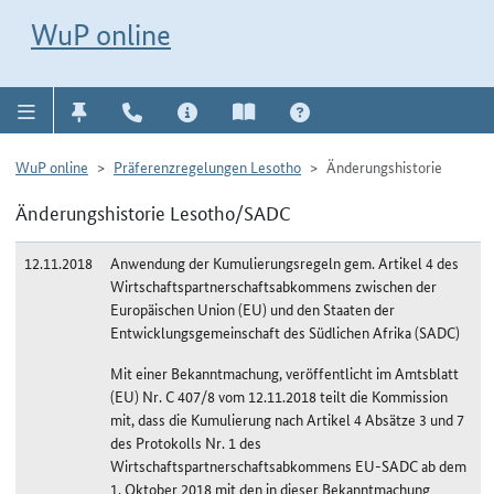
Direkt zur Navigation für Kontakt, Impressum, Aktuelles, Hilfe und FAQ
WuP-Navigation öffnen
Direkt zum Inhalt
WuP online
WuP online
Präferenzregelungen Lesotho
Änderungshistorie
Änderungshistorie Lesotho/SADC
12.11.2018
Anwendung der Kumulierungsregeln gem. Artikel 4 des
Wirtschaftspartnerschaftsabkommens zwischen der
Europäischen Union (EU) und den Staaten der
Entwicklungsgemeinschaft des Südlichen Afrika (SADC)
Mit einer Bekanntmachung, veröffentlicht im Amtsblatt
(EU) Nr. C 407/8 vom 12.11.2018 teilt die Kommission
mit, dass die Kumulierung nach Artikel 4 Absätze 3 und 7
des Protokolls Nr. 1 des
Wirtschaftspartnerschaftsabkommens EU-SADC ab dem
1. Oktober 2018 mit den in dieser Bekanntmachung