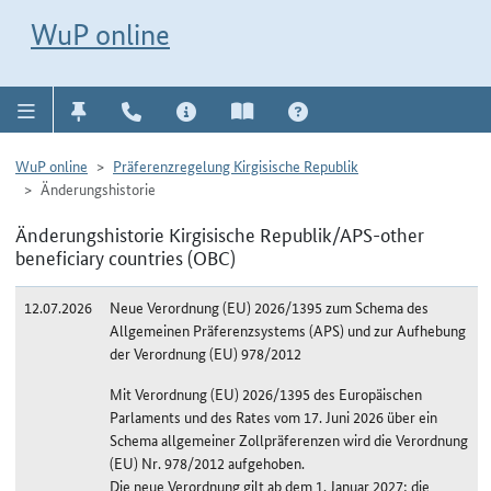
Direkt zur Navigation für Kontakt, Impressum, Aktuelles, Hilfe und FAQ
WuP-Navigation öffnen
Direkt zum Inhalt
WuP online
WuP online
Präferenzregelung Kirgisische Republik
Änderungshistorie
Änderungshistorie Kirgisische Republik/APS-other
beneficiary countries (OBC)
12.07.2026
Neue Verordnung (EU) 2026/1395 zum Schema des
Allgemeinen Präferenzsystems (APS) und zur Aufhebung
der Verordnung (EU) 978/2012
Mit Verordnung (EU) 2026/1395 des Europäischen
Parlaments und des Rates vom 17. Juni 2026 über ein
Schema allgemeiner Zollpräferenzen wird die Verordnung
(EU) Nr. 978/2012 aufgehoben.
Die neue Verordnung gilt ab dem 1. Januar 2027; die