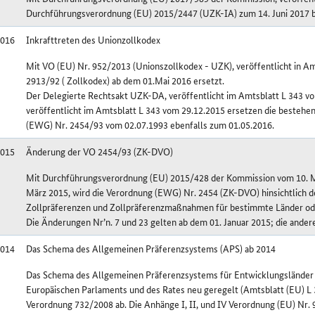
Durchführungsverordnung (EU) 2015/2447 (UZK-IA) zum 14. Juni 2017 be
2016
Inkrafttreten des Unionzollkodex
Mit VO (EU) Nr. 952/2013 (Unionszollkodex - UZK), veröffentlicht in A
2913/92 ( Zollkodex) ab dem 01.Mai 2016 ersetzt.
Der Delegierte Rechtsakt UZK-DA, veröffentlicht im Amtsblatt L 343 v
veröffentlicht im Amtsblatt L 343 vom 29.12.2015 ersetzen die beste
(EWG) Nr. 2454/93 vom 02.07.1993 ebenfalls zum 01.05.2016.
2015
Änderung der VO 2454/93 (ZK-DVO)
Mit Durchführungsverordnung (EU) 2015/428 der Kommission vom 10. Mär
März 2015, wird die Verordnung (EWG) Nr. 2454 (ZK-DVO) hinsichtlich 
Zollpräferenzen und Zollpräferenzmaßnahmen für bestimmte Länder od
Die Änderungen Nr’n. 7 und 23 gelten ab dem 01. Januar 2015; die ande
2014
Das Schema des Allgemeinen Präferenzsystems (APS) ab 2014
Das Schema des Allgemeinen Präferenzsystems für Entwicklungsländer 
Europäischen Parlaments und des Rates neu geregelt (Amtsblatt (EU) L 
Verordnung 732/2008 ab. Die Anhänge I, II, und IV Verordnung (EU) Nr