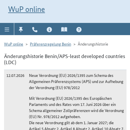
Direkt zur Navigation für Kontakt, Impressum, Aktuelles, Hilfe und FAQ
WuP-Navigation öffnen
Direkt zum Inhalt
WuP online
WuP online
Präferenzregelung Benin
Änderungshistorie
Änderungshistorie Benin/APS-least developed countries
(LDC)
12.07.2026
Neue Verordnung (EU) 2026/1395 zum Schema des
Allgemeinen Präferenzsystems (APS) und zur Aufhebung
der Verordnung (EU) 978/2012
Mit Verordnung (EU) 2026/1395 des Europäischen
Parlaments und des Rates vom 17. Juni 2026 über ein
Schema allgemeiner Zollpräferenzen wird die Verordnung
(EU) Nr. 978/2012 aufgehoben.
Die neue Verordnung gilt ab dem 1. Januar 2027; die
Artikel 5 Absatz 2, Artikel 8 Absatz 2, Artikel 10 Absatz 7,